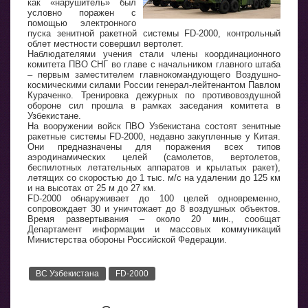
как «нарушитель» был
условно поражен с
помощью электронного
пуска зенитной ракетной системы FD-2000, контрольный
облет местности совершил вертолет.
Наблюдателями учения стали члены координационного
комитета ПВО СНГ во главе с начальником главного штаба
– первым заместителем главнокомандующего Воздушно-
космическими силами России генерал-лейтенантом Павлом
Кураченко. Тренировка дежурных по противовоздушной
обороне сил прошла в рамках заседания комитета в
Узбекистане.
На вооружении войск ПВО Узбекистана состоят зенитные
ракетные системы FD-2000, недавно закупленные у Китая.
Они предназначены для поражения всех типов
аэродинамических целей (самолетов, вертолетов,
беспилотных летательных аппаратов и крылатых ракет),
летящих со скоростью до 1 тыс. м/с на удалении до 125 км
и на высотах от 25 м до 27 км.
FD-2000 обнаруживает до 100 целей одновременно,
сопровождает 30 и уничтожает до 8 воздушных объектов.
Время развертывания – около 20 мин., сообщат
Департамент информации и массовых коммуникаций
Министерства обороны Российской Федерации.
ВС Узбекистана
FD-2000