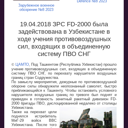
Defence №8 2023
Зарубежное военное
обозрение №8 2023
19.04.2018 ЗРС FD-2000 была
задействована в Узбекистане в
ходе учения противовоздушных
сил, входящих в объединенную
систему ПВО СНГ
©
ЦАМТО
, Под Ташкентом (Республика Узбекистан) прошло
учение противовоздушных сил, входящих в объединенную
систему ПВО СНГ, по перехвату нарушителя воздушных
границ стран Содружества.
По замыслу мероприятия, дежурные по противовоздушной
обороне силы обнаружили неопознанный самолет, быстро
приближающийся к Ташкенту. Чтобы остановить условного
нарушителя воздушных границ по тревоге был поднят и
приведен в готовность зенитный ракетный дивизион FD-
2000 бригады ПВО, дислоцированной недалеко от столицы
Узбекистана.
Также на перехват цели
поднялся истребитель
МиГ-29 войск ВВС
Узбекистана. После того