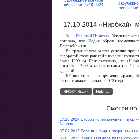
Зарубежное военное
Зарубежно
обозрение №10 2023
обозрение
17.10.2014 «Нирбхай» 
©
«
Военный Паритет
». Успешное испы
показало, что Индия обрела возможнос
DefenseNews.in.
Во время полета ракета успешно прошл
недорогой стелс-ракетой с высокой точность
более 1000 км. Примечательно, что «Нирб
носителей. Ракета может оснащаться 24 т
ядерной.
КР поступит на вооружение армии, 
экспорт может начаться с 2022 года.
НИОКР Индии
Nirbhay
Смотри по 
17.10.2014 Второй испытательный пуск и
Nirbhay
07.02.2013 Россия и Индия разрабатываю
06.03.2013 Индия затянула разработку с