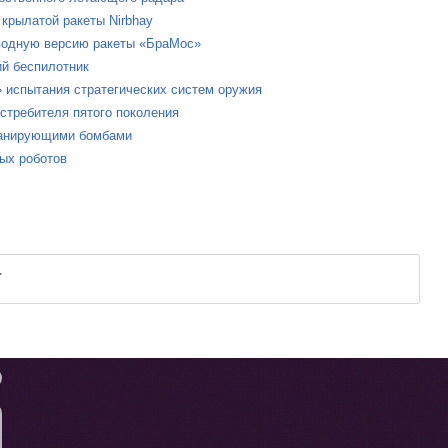
 крылатой ракеты Nirbhay
дводную версию ракеты «БраМос»
ий беспилотник
» испытания стратегических систем оружия
истребителя пятого поколения
ланирующими бомбами
вых роботов