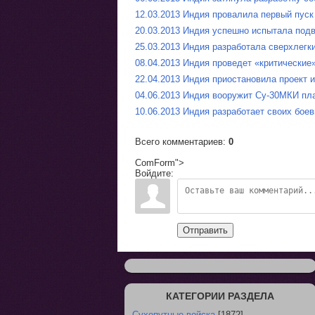
12.03.2013 Индия провалила первый пуск
20.03.2013 Индия успешно испытала по
25.03.2013 Индия разработала сверхлегк
08.04.2013 Индия проведет «критические
22.04.2013 Индия приостановила проект 
04.06.2013 Индия вооружит Су-30МКИ п
10.06.2013 Индия разработает своих бое
Всего комментариев
:
0
ComForm">
Войдите:
Отправить
КАТЕГОРИИ РАЗДЕЛА
Сухопутные войска
[1872]