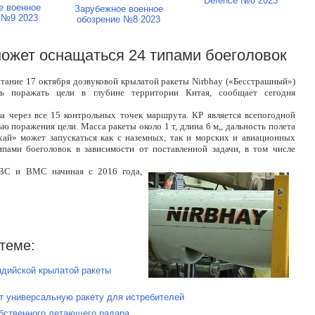
Defence №8 2023
е военное
Зарубежное военное
 №9 2023
обозрение №8 2023
может оснащаться 24 типами боеголовок
тание 17 октября дозвуковой крылатой ракеты Nirbhay («Бесстрашный»)
ть поражать цели в глубине территории Китая, сообщает сегодня
а через все 15 контрольных точек маршрута. КР является всепогодной
ю поражения цели. Масса ракеты около 1 т, длина 6 м,, дальность полета
хай» может запускаться как с наземных, так и морских и авиационных
ипами боеголовок в зависимости от поставленной задачи, в том числе
ВВС и ВМС начиная с 2016 года,
теме:
ндийской крылатой ракеты
т универсальную ракету для истребителей
обственного летающего радара