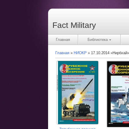
Fact Military
Главная
Библиотека
Главная
НИОКР
17.10.2014 «Нирбхай