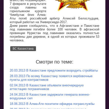
агентство «Казинформ».
7 февраля в результате
схода лавины на
горнолыжном курорте
Чимбулак близ Алма-
Аты погиб российский арбитр Алексей Белослудцев,
который работал на Универсиаде-2017.
Днем ранее сообщалось, что в Афганистане и Пакистане
под лавинами погибли более 100 человек. В афганской
провинции Нуристан под лавинами оказались полностью
погребены две деревни, в одной из которых проживали 53
человека.
ВС Казахстана
Смотри по теме:
20.03.2013 В Казахстане предложили возродить стройбаты
28.03.2013 По всему Казахстану появятся вербовочные
пункты для контрактников
02.04.2013 В Казахстане объявили внеочередную
аттестацию пограничников
24.04.2013 В Казахстане задержали генерала военно-
воздушных сил
18.06.2013 В Алма-Ате похитили офицера погранслужбы