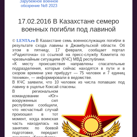
Зарубежное военное
обозрение №8 2023
17.02.2016 В Казахстане семеро
военных погибли под лавиной
©
LENTA.ru
В Казахстане семь военнослужащих погибли в
результате схода лавины в Джамбульской области. Об
этом в пятницу, 17 февраля, сообщает портал
«Радиоточка» со ссылкой на пресс-службу Комитета по
чрезвычайным ситуациям (КЧС) МВД республики.
«К месту происшествия направлены спасательные
подразделения, которые сейчас находятся в пути и в
скором времени уже прибудут — 75 человек и 7 единиц
техники», — информировали в ведомстве.
В КЧС заявили, что 10 человек из числа попавших под
лавину в ущелье Коксай спасены.
В региональном
командовании «Юг»
вооруженных сил
республики сообщили,
что несчастный случай
произошел в тот
момент, когда воинская
часть находилась на
занятиях по боевой
подготовке, передает