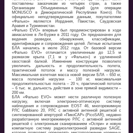
поставлены заказчикам из четырех стран, а также
Организации Объединенных Наций (для операции
MONUSCO в Демократической Республике Конго). По
официально неподтвержденным данным, покупателями
«Фалько» являются Иордания, Пакистан, Саудовская
Аравия и Туркменистан.
«Фалько EVO» впервые был продемонстрирован в ходе
авиасалоне в Ле-Бурже в 2011 году. Он предназначен для
ведения разведки, обнаружения, классификации,
идентификации и сопровождения целей. Летные испытания
БЛА начались в июле 2012 года. От базовой версии
«Фалько EVO» отличается увеличенным до 12,5 м
размахом крыла (7,1 м у «Фалько») и удлиненной
хвостовой балкой. Изменение конструкции позволило
увеличить дальность и продолжительность полета,
практический потолок и массу полезной нагрузки.
Максимальная взлетная масса новой версии БЛА – 650 кг,
масса полезной нагрузки – 100 кг, максимальная
продолжительностью полета – 20 ч, практический потолок
– 6 тыс. м, дальность действия в зоне прямой видимости –
200 км.
БЛА «Фалько EVO» может нести различную полезную
нагрузку, включая электронно-оптическую систему
наблюдения и сопровождения EOST 46, многорежимную
РЛС Gabbiano 20, РЛС с активной антенной решеткой с
синтезированной апертурой «ПикоСАР» (PicoSAR), недавно
разработанную многорежимную РЛС с активной антенной
решеткой с электронным сканированием «Оспри» и новую
компактную систему радиоэлектронной разведки SAGE,
которая позволяет определять местоположение наземных