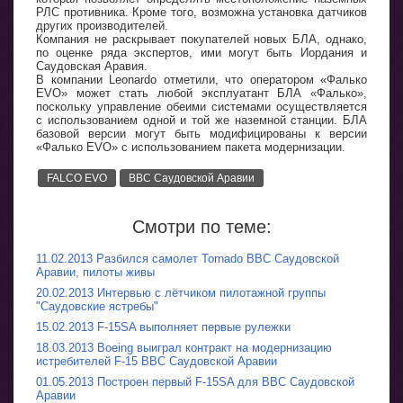
РЛС противника. Кроме того, возможна установка датчиков
других производителей.
Компания не раскрывает покупателей новых БЛА, однако,
по оценке ряда экспертов, ими могут быть Иордания и
Саудовская Аравия.
В компании Leonardo отметили, что оператором «Фалько
EVO» может стать любой эксплуатант БЛА «Фалько»,
поскольку управление обеими системами осуществляется
с использованием одной и той же наземной станции. БЛА
базовой версии могут быть модифицированы к версии
«Фалько EVO» с использованием пакета модернизации.
FALCO EVO
ВВС Саудовской Аравии
Смотри по теме:
11.02.2013 Разбился самолет Tornado ВВС Саудовской
Аравии, пилоты живы
20.02.2013 Интервью с лётчиком пилотажной группы
"Саудовские ястребы"
15.02.2013 F-15SA выполняет первые рулежки
18.03.2013 Boeing выиграл контракт на модернизацию
истребителей F-15 ВВС Саудовской Аравии
01.05.2013 Построен первый F-15SA для ВВС Саудовской
Аравии