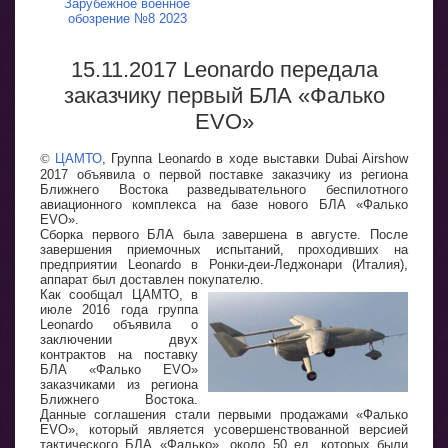
Зарубежное военное
обозрение №8 2023
15.11.2017 Leonardo передала
заказчику первый БЛА «Фалько
EVO»
©
ЦАМТО
, Группа Leonardo в ходе выставки Dubai Airshow
2017 объявила о первой поставке заказчику из региона
Ближнего Востока разведывательного беспилотного
авиационного комплекса на базе нового БЛА «Фалько
EVO».
Сборка первого БЛА была завершена в августе. После
завершения приемочных испытаний, проходивших на
предприятии Leonardo в Ронки-деи-Леджонари (Италия),
аппарат был доставлен покупателю.
Как сообщал ЦАМТО, в
июле 2016 года группа
Leonardo объявила о
заключении двух
контрактов на поставку
БЛА «Фалько EVO»
заказчиками из региона
Ближнего Востока.
Данные соглашения стали первыми продажами «Фалько
EVO», который является усовершенствованной версией
тактического БЛА «Фалько», около 50 ед. которых были