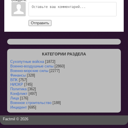
Отправить
КАТЕГОРИИ РАЗДЕЛА
Сухопутные войска
[1872]
Военно-воздушные силы
[2860]
Военно-морские силы
[2277]
Финансы
[328]
ВПК
[757]
НИОКР
[745]
Политика
[362]
Конфликт
[497]
Лица
[176]
Военное строительство
[188]
Инцидент
[695]
Factmil © 2026