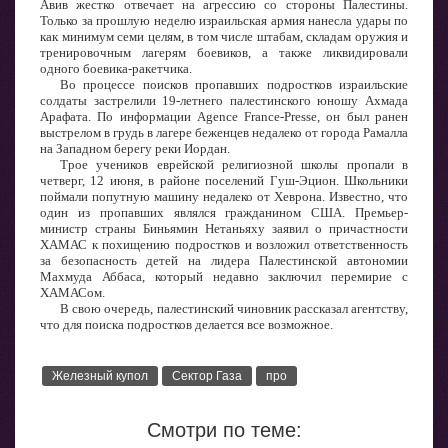
Авив жестко отвечает на агрессию со стороны Палестины.
Только за прошлую неделю израильская армия нанесла удары по
как минимум семи целям, в том числе штабам, складам оружия и
тренировочным лагерям боевиков, а также ликвидировали
одного боевика-ракетчика.
Во процессе поисков пропавших подростков израильские
солдаты застрелили 19-летнего палестинского юношу Ахмада
Арафата. По информации Agence France-Presse, он был ранен
выстрелом в грудь в лагере беженцев недалеко от города Рамалла
на Западном берегу реки Иордан.
Трое учеников еврейской религиозной школы пропали в
четверг, 12 июня, в районе поселений Гуш-Эцион. Школьники
поймали попутную машину недалеко от Хеврона. Известно, что
один из пропавших являлся гражданином США. Премьер-
министр страны Биньямин Нетаньяху заявил о причастности
ХАМАС к похищению подростков и возложил ответственность
за безопасность детей на лидера Палестинской автономии
Махмуда Аббаса, который недавно заключил перемирие с
ХАМАСом.
В свою очередь, палестинский чиновник рассказал агентству,
что для поиска подростков делается все возможное.
Железный купол
Сектор Газа
про
Смотри по теме: