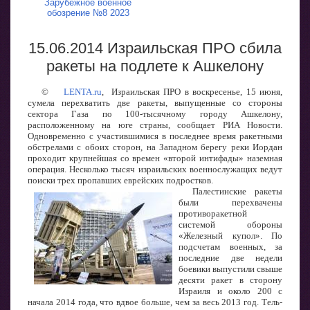
Зарубежное военное
обозрение №8 2023
15.06.2014 Израильская ПРО сбила
ракеты на подлете к Ашкелону
©
LENTA.ru
, Израильская ПРО в воскресенье, 15 июня,
сумела перехватить две ракеты, выпущенные со стороны
сектора Газа по 100-тысячному городу Ашкелону,
расположенному на юге страны, сообщает РИА Новости.
Одновременно с участившимися в последнее время ракетными
обстрелами с обоих сторон, на Западном берегу реки Иордан
проходит крупнейшая со времен «второй интифады» наземная
операция. Несколько тысяч израильских военнослужащих ведут
поиски трех пропавших еврейских подростков.
Палестинские ракеты
были перехвачены
противоракетной
системой обороны
«Железный купол». По
подсчетам военных, за
последние две недели
боевики выпустили свыше
десяти ракет в сторону
Израиля и около 200 с
начала 2014 года, что вдвое больше, чем за весь 2013 год. Тель-