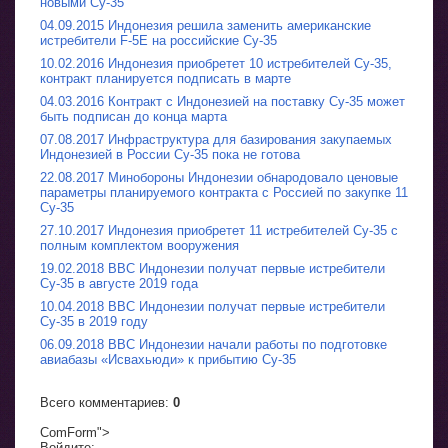
новыми Су-35
04.09.2015 Индонезия решила заменить американские
истребители F-5E на российские Су-35
10.02.2016 Индонезия приобретет 10 истребителей Су-35,
контракт планируется подписать в марте
04.03.2016 Контракт с Индонезией на поставку Су-35 может
быть подписан до конца марта
07.08.2017 Инфраструктура для базирования закупаемых
Индонезией в России Су-35 пока не готова
22.08.2017 Минобороны Индонезии обнародовало ценовые
параметры планируемого контракта с Россией по закупке 11
Су-35
27.10.2017 Индонезия приобретет 11 истребителей Су-35 с
полным комплектом вооружения
19.02.2018 ВВС Индонезии получат первые истребители
Су-35 в августе 2019 года
10.04.2018 ВВС Индонезии получат первые истребители
Су-35 в 2019 году
06.09.2018 ВВС Индонезии начали работы по подготовке
авиабазы «Исвахьюди» к прибытию Су-35
Всего комментариев
:
0
ComForm">
Войдите: