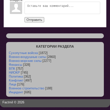
Отправить
КАТЕГОРИИ РАЗДЕЛА
Сухопутные войска
[1872]
Военно-воздушные силы
[2860]
Военно-морские силы
[2277]
Финансы
[328]
ВПК
[757]
НИОКР
[745]
Политика
[362]
Конфликт
[497]
Лица
[176]
Военное строительство
[188]
Инцидент
[695]
Factmil © 2026