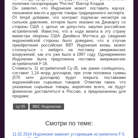
политике госкорпорации "Ростех" Виктор Кладов.
Он заявлял, что Индонезия может поставить каучук,
пальмовое масло и другие товары традиционного экспорта.
От bmpd добавим, что контракт подписан несмотря на
сильное давление, которое было оказано на Джакарту со
стороны США с целью не допустить закупки российских
истребителей. Известно, что в ходе визита в эту страну
министра обороны США Джеймса Мэттиса до сведения
индонезийской стороны было доведено, что в случае
приобретения российских ВВТ Индонезия вновь может
столкнуться с эмбарго на поставку американских
вооружений, как это уже было в 1997 году. Одновременно
Индонезии была предложена поставка американских
истребителей F-16.
Cтоимость 11 истребителей Су-35, как ранее сообщалось,
составит 1,14 млрд долларов, при этом половина суммы
(570 млн долларов) будет покрыта поставками
индонезийских сырьевых товаров. Отметим также, что
указанные сырьевые товары, вероятнее всего, не будут
физически доставляться в Россию, а предназначены для
продажи.
су-35
ВВС Индонезии
Смотри по теме:
11.02.2014 Индонезия заменит устаревшие истребители F-5