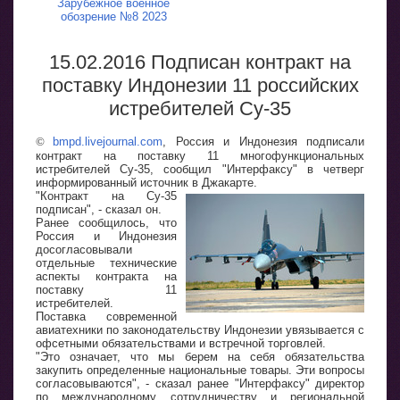
Зарубежное военное
обозрение №8 2023
15.02.2016 Подписан контракт на
поставку Индонезии 11 российских
истребителей Су-35
©
bmpd.livejournal.com
, Россия и Индонезия подписали
контракт на поставку 11 многофункциональных
истребителей Су-35, сообщил "Интерфаксу" в четверг
информированный источник в Джакарте.
"Контракт на Су-35
подписан", - сказал он.
Ранее сообщилось, что
Россия и Индонезия
досогласовывали
отдельные технические
аспекты контракта на
поставку 11
истребителей.
Поставка современной
авиатехники по законодательству Индонезии увязывается с
офсетными обязательствами и встречной торговлей.
"Это означает, что мы берем на себя обязательства
закупить определенные национальные товары. Эти вопросы
согласовываются", - сказал ранее "Интерфаксу" директор
по международному сотрудничеству и региональной