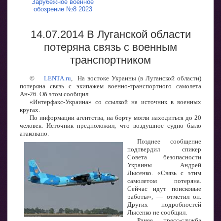
Зарубежное военное
обозрение №8 2023
14.07.2014 В Луганской области
потеряна связь с военным
транспортником
©
LENTA.ru
, На востоке Украины (в Луганской области)
потеряна связь с экипажем военно-транспортного самолета
Ан-26. Об этом сообщил
«Интерфакс-Украина» со ссылкой на источник в военных
кругах.
По информации агентства, на борту могли находиться до 20
человек. Источник предположил, что воздушное судно было
атаковано.
Позднее сообщение
подтвердил спикер
Совета безопасности
Украины Андрей
Лысенко. «Связь с этим
самолетом потеряна.
Сейчас идут поисковые
работы», — отметил он.
Других подробностей
Лысенко не сообщил.
Ранее пресс-служба