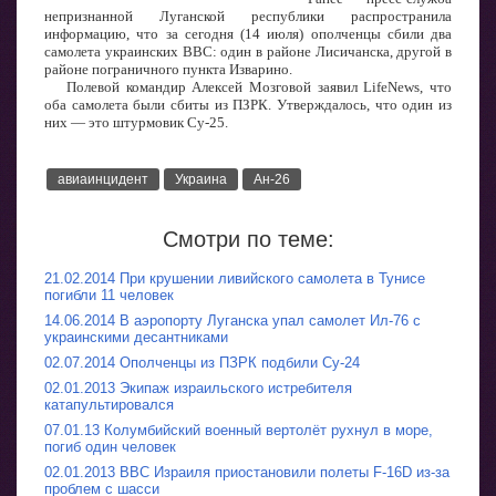
непризнанной Луганской республики распространила
информацию, что за сегодня (14 июля) ополченцы сбили два
самолета украинских ВВС: один в районе Лисичанска, другой в
районе пограничного пункта Изварино.
Полевой командир Алексей Мозговой заявил LifeNews, что
оба самолета были сбиты из ПЗРК. Утверждалось, что один из
них — это штурмовик Су-25.
авиаинцидент
Украина
Ан-26
Смотри по теме:
21.02.2014 При крушении ливийского самолета в Тунисе
погибли 11 человек
14.06.2014 В аэропорту Луганска упал самолет Ил-76 с
украинскими десантниками
02.07.2014 Ополченцы из ПЗРК подбили Су-24
02.01.2013 Экипаж израильского истребителя
катапультировался
07.01.13 Колумбийский военный вертолёт рухнул в море,
погиб один человек
02.01.2013 ВВС Израиля приостановили полеты F-16D из-за
проблем с шасси