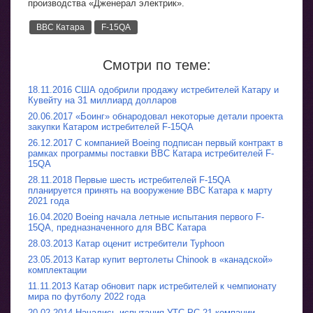
производства «Дженерал электрик».
ВВС Катара
F-15QA
Смотри по теме:
18.11.2016 США одобрили продажу истребителей Катару и
Кувейту на 31 миллиард долларов
20.06.2017 «Боинг» обнародовал некоторые детали проекта
закупки Катаром истребителей F-15QA
26.12.2017 С компанией Boeing подписан первый контракт в
рамках программы поставки ВВС Катара истребителей F-
15QA
28.11.2018 Первые шесть истребителей F-15QA
планируется принять на вооружение ВВС Катара к марту
2021 года
16.04.2020 Boeing начала летные испытания первого F-
15QA, предназначенного для ВВС Катара
28.03.2013 Катар оценит истребители Typhoon
23.05.2013 Катар купит вертолеты Chinook в «канадской»
комплектации
11.11.2013 Катар обновит парк истребителей к чемпионату
мира по футболу 2022 года
20.02.2014 Начались испытания УТС РС-21 компании