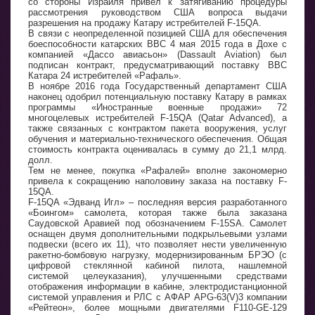
со стороны Израиля привел к затягиванию процедуры
рассмотрения руководством США вопроса выдачи
разрешения на продажу Катару истребителей F-15QA.
В связи с неопределенной позицией США для обеспечения
боеспособности катарских ВВС 4 мая 2015 года в Дохе с
компанией «Дассо авиасьон» (Dassault Aviation) был
подписан контракт, предусматривающий поставку ВВС
Катара 24 истребителей «Рафаль».
В ноябре 2016 года Государственный департамент США
наконец одобрил потенциальную поставку Катару в рамках
программы «Иностранные военные продажи» 72
многоцелевых истребителей F-15QA (Qatar Advanced), а
также связанных с контрактом пакета вооружения, услуг
обучения и материально-технического обеспечения. Общая
стоимость контракта оценивалась в сумму до 21,1 млрд.
долл.
Тем не менее, покупка «Рафалей» вполне закономерно
привела к сокращению наполовину заказа на поставку F-
15QA.
F-15QA «Эдванд Игл» – последняя версия разработанного
«Боингом» самолета, которая также была заказана
Саудовской Аравией под обозначением F-15SA. Самолет
оснащен двумя дополнительными подкрыльевыми узлами
подвески (всего их 11), что позволяет нести увеличенную
ракетно-бомбовую нагрузку, модернизированным БРЭО (с
цифровой стеклянной кабиной пилота, нашлемной
системой целеуказания), улучшенными средствами
отображения информации в кабине, электродистанционной
системой управления и РЛС с АФАР APG-63(V)3 компании
«Рейтеон», более мощными двигателями F110-GE-129