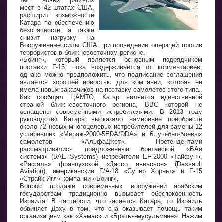
тыс. новых рабочих
мест в 42 штатах США,
расширит возможности
Катара по обеспечению
безопасности, а также
снизит нагрузку на
Вооруженные силы США при проведении операций против
террористов в ближневосточном регионе.
«Боинг», который является основным подрядчиком
поставки F-15, пока воздерживается от комментариев,
однако можно предположить, что подписание соглашения
является хорошей новостью для компании, которая не
имела новых заказчиков на поставку самолетов этого типа.
Как сообщал ЦАМТО, Катар является единственной
страной ближневосточного региона, ВВС которой не
оснащены современными истребителями. В 2013 году
руководство Катара высказало намерение приобрести
около 72 новых многоцелевых истребителей для замены 12
устаревших «Мираж-2000-5EDA/DDA» и 6 учебно-боевых
самолетов «АльфаДжет». Претендентами
рассматривались предложенные британской «БАе
системз» (BAE Systems) истребители EF-2000 «Тайфун»,
«Рафаль» французской «Дассо авиасьон» (Dassault
Aviation), американские F/A-18 «Супер Хорнет» и F-15
«Страйк Игл» компании «Боинг».
Вопрос продажи современных вооружений арабским
государствам традиционно вызывает обеспокоенность
Израиля. В частности, что касается Катара, то Израиль
обвиняет Доху в том, что она оказывает помощь таким
организациям как «Хамас» и «Братья-мусульмане». Нажим