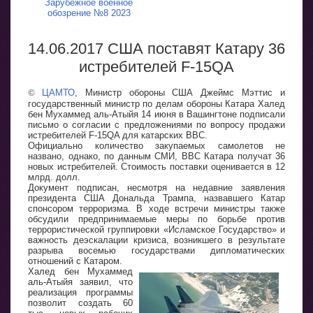
Зарубежное военное
обозрение №8 2023
14.06.2017 США поставят Катару 36
истребителей F-15QA
©
ЦАМТО
, Министр обороны США Джеймс Мэттис и
государственный министр по делам обороны Катара Халед
бен Мухаммед аль-Атыйя 14 июня в Вашингтоне подписали
письмо о согласии с предложениями по вопросу продажи
истребителей F-15QA для катарских ВВС.
Официально количество закупаемых самолетов не
названо, однако, по данным СМИ, ВВС Катара получат 36
новых истребителей. Стоимость поставки оценивается в 12
млрд. долл.
Документ подписан, несмотря на недавние заявления
президента США Дональда Трампа, назвавшего Катар
спонсором терроризма. В ходе встречи министры также
обсудили предпринимаемые меры по борьбе против
террористической группировки «Исламское Государство» и
важность деэскалации кризиса, возникшего в результате
разрыва восемью государствами дипломатических
отношений с Катаром.
Халед бен Мухаммед
аль-Атыйя заявил, что
реализация программы
позволит создать 60