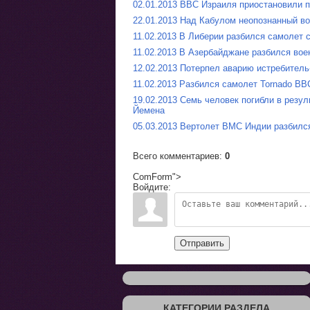
02.01.2013 ВВС Израиля приостановили п
22.01.2013 Над Кабулом неопознанный в
11.02.2013 В Либерии разбился самолет 
11.02.2013 В Азербайджане разбился вое
12.02.2013 Потерпел аварию истребител
11.02.2013 Разбился самолет Tornado В
19.02.2013 Семь человек погибли в резул
Йемена
05.03.2013 Вертолет ВМС Индии разбилс
Всего комментариев
:
0
ComForm">
Войдите:
Отправить
КАТЕГОРИИ РАЗДЕЛА