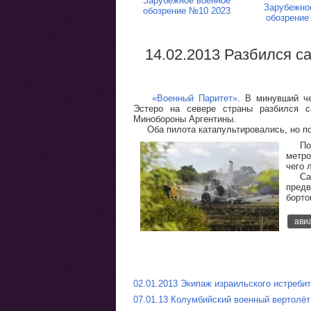
Зарубежное военное
Зарубежно
обозрение №10 2023
обозрение
14.02.2013 Разбился с
«Военный Паритет»
. В минувший че
Эстеро на севере страны разбился с
Минобороны Аргентины.
Оба пилота катапультировались, но п
По
метро
чего 
Са
предв
борто
ави
02.01.2013 Экипаж израильского истреби
07.01.13 Колумбийский военный вертолёт