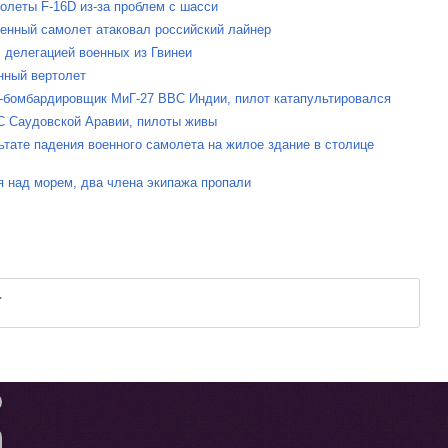
олеты F-16D из-за проблем с шасси
оенный самолет атаковал российский лайнер
с делегацией военных из Гвинеи
нный вертолет
ь-бомбардировщик МиГ-27 ВВС Индии, пилот катапультировался
ВС Саудовской Аравии, пилоты живы
ьтате падения военного самолета на жилое здание в столице
я над морем, два члена экипажа пропали