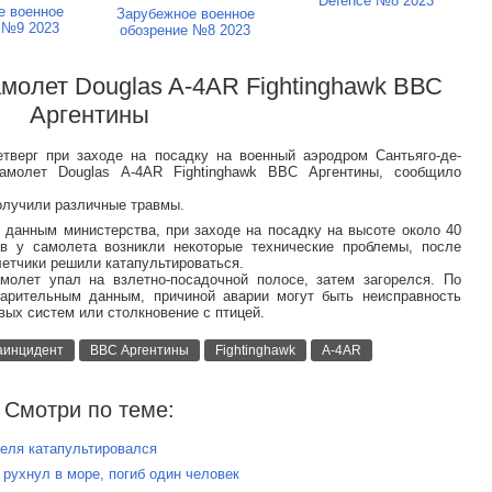
Defence №8 2023
е военное
Зарубежное военное
 №9 2023
обозрение №8 2023
амолет Douglas A-4AR Fightinghawk ВВС
Аргентины
тверг при заходе на посадку на военный аэродром Сантьяго-де-
амолет Douglas A-4AR Fightinghawk ВВС Аргентины, сообщило
олучили различные травмы.
 данным министерства, при заходе на посадку на высоте около 40
в у самолета возникли некоторые технические проблемы, после
летчики решили катапультироваться.
молет упал на взлетно-посадочной полосе, затем загорелся. По
арительным данным, причиной аварии могут быть неисправность
вых систем или столкновение с птицей.
аинцидент
ВВС Аргентины
Fightinghawk
A-4AR
Смотри по теме:
теля катапультировался
 рухнул в море, погиб один человек