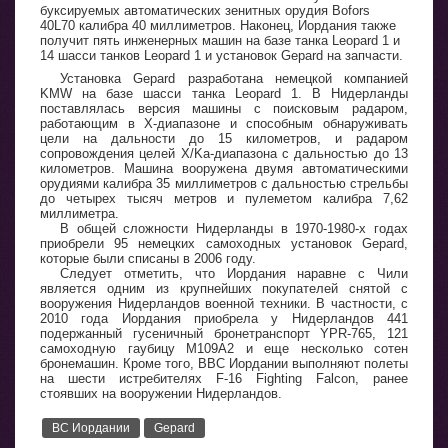
буксируемых автоматических зенитных орудия Bofors
40L70 калибра 40 миллиметров. Наконец, Иордания также
получит пять инженерных машин на базе танка Leopard 1 и
14 шасси танков Leopard 1 и установок Gepard на запчасти.
Установка Gepard разработана немецкой компанией
KMW на базе шасси танка Leopard 1. В Нидерланды
поставлялась версия машины с поисковым радаром,
работающим в X-диапазоне и способным обнаруживать
цели на дальности до 15 километров, и радаром
сопровождения целей X/Ka-диапазона с дальностью до 13
километров. Машина вооружена двумя автоматическими
орудиями калибра 35 миллиметров с дальностью стрельбы
до четырех тысяч метров и пулеметом калибра 7,62
миллиметра.
В общей сложности Нидерланды в 1970-1980-х годах
приобрели 95 немецких самоходных установок Gepard,
которые были списаны в 2006 году.
Следует отметить, что Иордания наравне с Чили
является одним из крупнейших покупателей снятой с
вооружения Нидерландов военной техники. В частности, с
2010 года Иордания приобрела у Нидерландов 441
подержанный гусеничный бронетранспорт YPR-765, 121
самоходную гаубицу M109A2 и еще несколько сотен
бронемашин. Кроме того, ВВС Иордании выполняют полеты
на шести истребителях F-16 Fighting Falcon, ранее
стоявших на вооружении Нидерландов.
ВС Иордании
Gepard