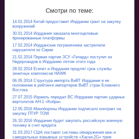
Смотри по теме:
14.01.2014 Китай предоставит Иордании грант на закупку
вооружений
30.01.2014 Иордания заказала многоцелевые
бронированные платформы
17.02.2014 Иорданские пограничники застрелили
нарушителя из Сирии
21.02.2014 Первая партия ЗСУ «Гепард» поступит из
Нидерландов в Иорданию летом этого года
28.02.2014 Египет и Иордания продлят срок службы
зенитных комплексов HAWK
06.05.2014 Структура импорта ВиВТ Иордании и ее
положение в рейтинге импортеров ВиВТ стран Ближнего
Востока
27.07.2015 Израиль передал ВС Иордании партию ударных
вертолетов AH-1 «Кобра»
12.05.2016 Минобороны Иордании подписало контракт на
закупку ПТУР TOW
26.10.2016 Иордания будет закупать российскую военную
технику в счет кредита
31.03.2017 США поставят системы обнаружения мин и
самодельных взрывных устройств «Хаски-2G» трем