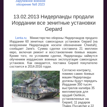
Зарубежное военное
обозрение №8 2023
13.02.2013 Нидерланды продали
Иордании все зенитные установки
Gepard
Lenta.ru
Министерство обороны Нидерландов продало
Иордании 60 зенитных самоходных установок Gepard (на
вооружении Нидерландов носили обозначение Cheetah),
сообщает Jane's. Сумма сделки составила 21 миллион
евро, включая ремонт и восстановление боевых машин.
Кроме того, по условиям сделки, Нидерланды займутся
обучением иорданских военных эксплуатации самоходных
установок. Как ожидается, поставка Gepard покупателю
состоится в 2014-2016 годах.
Согласно контракту,
помимо самих боевых
машин Нидерланды
должны будут передать
Иордании 350 тысяч
выстрелов калибра 35
миллиметров для
орудий Oerlikon,
установленных на
Gepard, 11 радаров
Thales Flycatcher и 22