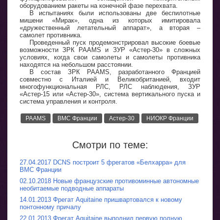
оборудованием ракеты на конечной фазе перехвата.
В испытаниях были использованы две беспилотные
мишени «Мирак», одна из которых имитировала
«дружественный летательный аппарат», а вторая –
самолет противника.
Проведенный пуск продемонстрировал высокие боевые
возможности ЗРК PAAMS и ЗУР «Астер-30» в сложных
условиях, когда свои самолеты и самолеты противника
находятся на небольшом расстоянии.
В состав ЗРК PAAMS, разработанного Францией
совместно с Италией и Великобританией, входит
многофункциональная РЛС, РЛС наблюдения, ЗУР
«Астер-15 или «Астер-30», система вертикального пуска и
система управления и контроля.
PAAMS
ВМС Франции
Астер-30
НИОКР Франции
Смотри по теме:
27.04.2017 DCNS построит 5 фрегатов «Белхарра» для
ВМС Франции
02.10.2018 Новые французские противоминные автономные
необитаемые подводные аппараты
14.01.2013 Фрегат Aquitaine пришвартовался к новому
понтонному причалу
22.01.2013 Фрегат Aquitaine выполнил первую полную