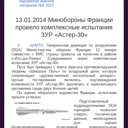
Зарубежное военное
обозрение №8 2023
13.01.2014 Минобороны Франции
провело комплексные испытания
ЗУР «Астер-30»
©
ЦАМТО
, Генеральная дирекция по вооружению
(DGA) Министерства обороны Франции 13 января
совместно с ВМС страны провела на полигоне в районе
о.Иль-дю-Левант (Средиземное море) комплексные
испытания ЗУР «Астер-30».
Пуск был проведен с борта фрегата противовоздушной
обороны «Шевалье Поль» по воздушной цели, которую
сопровождал «дружественный летательный аппарат».
Целью тестирования являлось подтверждение
возможности ЗУР «Астер-30» различать и перехватывать
противника среди двух близких целей.
По оценке оборонного ведомства Франции, испытания
прошли успешно.
Подготовленный
подразделениями DGA
сценарий позволил
собрать технические
данные, необходимые
для оценки
функционирования оснащенной измерительным