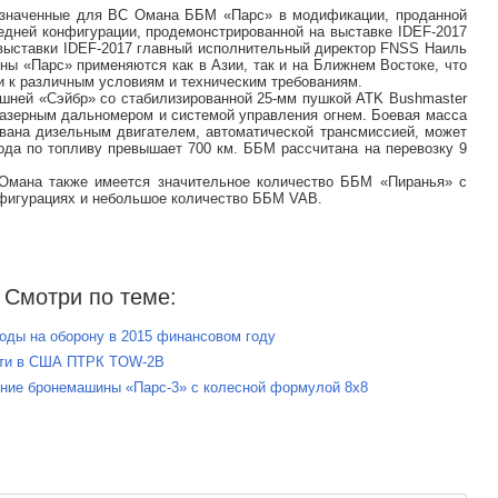
назначенные для ВС Омана ББМ «Парс» в модификации, проданной
едней конфигурации, продемонстрированной на выставке IDEF-2017
 выставки IDEF-2017 главный исполнительный директор FNSS Наиль
ины «Парс» применяются как в Азии, так и на Ближнем Востоке, что
и к различным условиям и техническим требованиям.
шней «Сэйбр» со стабилизированной 25-мм пушкой ATK Bushmaster
лазерным дальномером и системой управления огнем. Боевая масса
вана дизельным двигателем, автоматической трансмиссией, может
хода по топливу превышает 700 км. ББМ рассчитана на перевозку 9
Омана также имеется значительное количество ББМ «Пиранья» с
фигурациях и небольшое количество ББМ VAB.
Смотри по теме:
оды на оборону в 2015 финансовом году
сти в США ПТРК TOW-2B
ение бронемашины «Парс-3» с колесной формулой 8x8