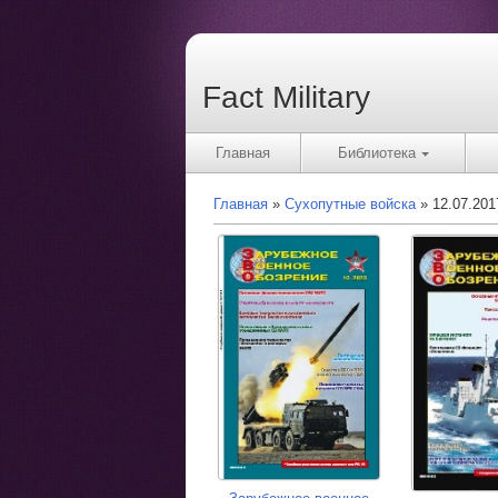
Fact Military
Главная
Библиотека
Главная
Сухопутные войска
12.07.20