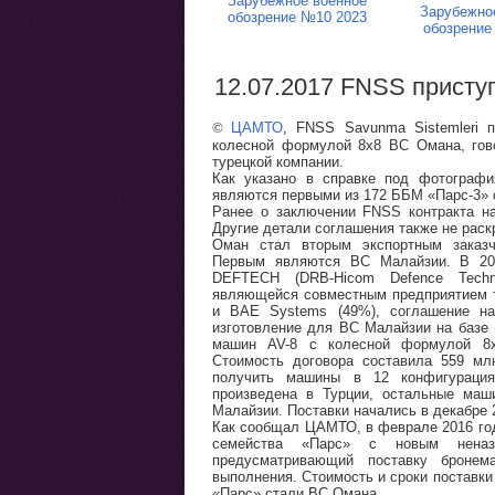
Зарубежное военное
Зарубежно
обозрение №10 2023
обозрение
12.07.2017 FNSS присту
©
ЦАМТО
, FNSS Savunma Sistemleri 
колесной формулой 8х8 ВС Омана, гово
турецкой компании.
Как указано в справке под фотограф
являются первыми из 172 ББМ «Парс-3» 
Ранее о заключении FNSS контракта н
Другие детали соглашения также не рас
Оман стал вторым экспортным заказ
Первым являются ВС Малайзии. В 201
DEFTECH (DRB-Hicom Defence Techn
являющейся совместным предприятием тур
и BAE Systems (49%), соглашение на 
изготовление для ВС Малайзии на базе
машин AV-8 с колесной формулой 8x
Стоимость договора составила 559 м
получить машины в 12 конфигураци
произведена в Турции, остальные маш
Малайзии. Поставки начались в декабре 
Как сообщал ЦАМТО, в феврале 2016 год
семейства «Парс» с новым неназв
предусматривающий поставку броне
выполнения. Стоимость и сроки поставк
«Парс» стали ВС Омана.