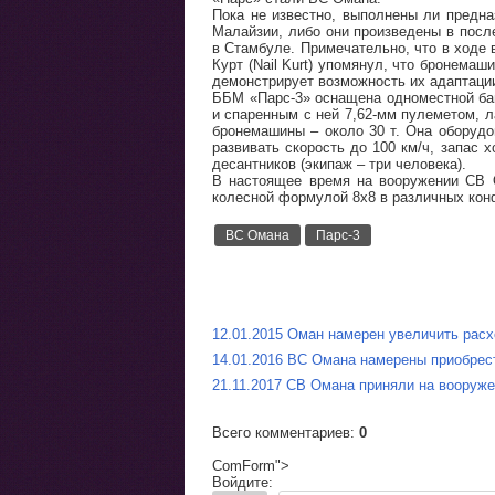
Пока не известно, выполнены ли пред
Малайзии, либо они произведены в посл
в Стамбуле. Примечательно, что в ходе
Курт (Nail Kurt) упомянул, что бронемаш
демонстрирует возможность их адаптаци
ББМ «Парс-3» оснащена одноместной ба
и спаренным с ней 7,62-мм пулеметом, 
бронемашины – около 30 т. Она оборудо
развивать скорость до 100 км/ч, запас 
десантников (экипаж – три человека).
В настоящее время на вооружении СВ 
колесной формулой 8х8 в различных кон
ВС Омана
Парс-3
12.01.2015 Оман намерен увеличить расх
14.01.2016 ВС Омана намерены приобре
21.11.2017 СВ Омана приняли на вооруж
Всего комментариев
:
0
ComForm">
Войдите: