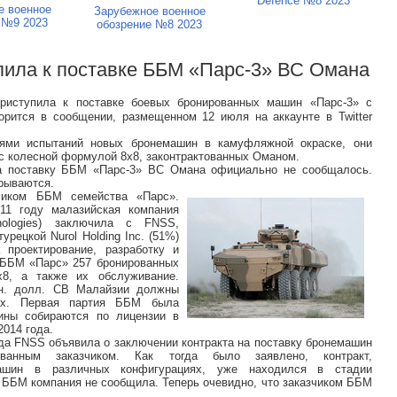
Defence №8 2023
е военное
Зарубежное военное
 №9 2023
обозрение №8 2023
пила к поставке ББМ «Парс-3» ВС Омана
приступила к поставке боевых бронированных машин «Парс-3» с
рится в сообщении, размещенном 12 июля на аккаунте в Twitter
иями испытаний новых бронемашин в камуфляжной окраске, они
с колесной формулой 8х8, законтрактованных Оманом.
а поставку ББМ «Парс-3» ВС Омана официально не сообщалось.
крываются.
чиком ББМ семейства «Парс».
1 году малазийская компания
ologies) заключила с FNSS,
ецкой Nurol Holding Inc. (51%)
проектирование, разработку и
 ББМ «Парс» 257 бронированных
8, а также их обслуживание.
лн. долл. СВ Малайзии должны
ях. Первая партия ББМ была
ины собираются по лицензии в
2014 года.
а FNSS объявила о заключении контракта на поставку бронемашин
анным заказчиком. Как тогда было заявлено, контракт,
машин в различных конфигурациях, уже находился в стадии
и ББМ компания не сообщила. Теперь очевидно, что заказчиком ББМ