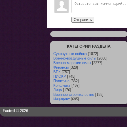
Отправить
КАТЕГОРИИ РАЗДЕЛА
Сухопутные войска
[1872]
Военно-воздушные силы
[2860]
Военно-морские силы
[2277]
Финансы
[328]
ВПК
[757]
НИОКР
[745]
Политика
[362]
Конфликт
[497]
Лица
[176]
Военное строительство
[188]
Инцидент
[695]
Factmil © 2026