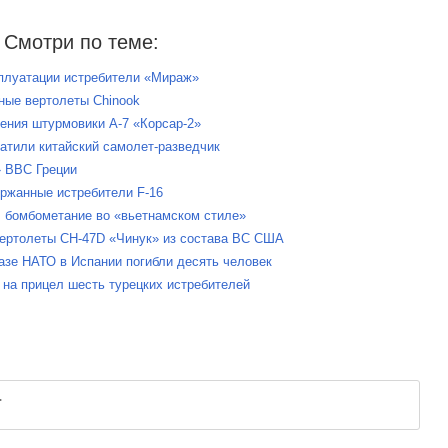
Смотри по теме:
сплуатации истребители «Мираж»
ные вертолеты Chinook
ения штурмовики A-7 «Корсар-2»
атили китайский самолет-разведчик
» ВВС Греции
ержанные истребители F-16
л бомбометание во «вьетнамском стиле»
 вертолеты CH-47D «Чинук» из состава ВС США
базе НАТО в Испании погибли десять человек
и на прицел шесть турецких истребителей