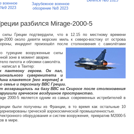
Defence №8 2023
е военное
Зарубежное военное
 №9 2023
обозрение №8 2023
Греции разбился Mirage-2000-5
е силы Греции подтвердили, что в 12.15 по местному времени
ge-2000 около девяти морских миль к северо-востоку от острова
тороны, инцидент произошёл после столкновения с самолётами
что турецкие вооруженные силы
нной зоне в момент аварии.
тело пилота и обломки самолёта.
 написал в Твитер:
к пантеону героев. Он пал,
ионального суверенитета и
ина кланяется [его жертве] в
о семье и персоналу ВВС Греции.
т возвращались на базу ВВС на Скиросе после столкновения
арушили греческое воздушное пространство.
age 2000-5 является одним из самых современных истребителей в
Греции были получены из Франции, в то время как остальные 10
дернизированы греческой аэрокосмической промышленностью.
лектронного оборудования и систем вооружения, превратив M2000-5
ов в мире.