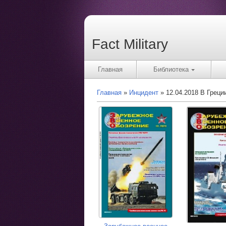
Fact Military
Главная
Библиотека
Главная
Инцидент
12.04.2018 В Греци