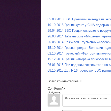
05.08.2013 ВВС Бразилии выведут из эк
10.10.2013 Греция купит у США подержан
29.04.2014 ВВС Греции снимают с вооруж
26.08.2014 Тайваньские «Миражи» перехв
26.08.2014 Разбился штурмовик «Корсар
15.10.2014 Греция продаст Болгарии под
02.10.2014 Греческий «Фантом» выполни
15.12.2014 Греция намерена приобрести
26.01.2015 При падении истребителя на 
08.10.2015 Два F-16 греческих ВВС взял
Всего комментариев
:
0
ComForm">
Войдите: