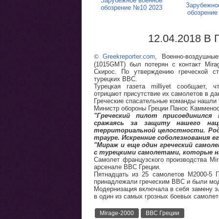
Зарубежное военное
Зарубежно
обозрение №10 2023
обозрение
12.04.2018 В 
©
Greekreporter.com
, Военно-воздушны
(1015GMT) был потерян с контакт Mira
Скирос. По утверждению греческой с
турецких ВВС.
Турецкая газета milliyet сообщает, 
отрицают присутствие их самолетов в да
Греческие спасательные команды нашли 
Министр обороны Греции Панос Камменос
"Греческий пилот присоединился 
сражаясь за защиту нашего нац
территориальной целостности. Род
трауре. Искренние соболезнования ег
"Мираж и еще один греческий самоле
с турецкими самолетами, которые н
Самолет французского производства Mir
арсенале ВВС Греции.
Пятнадцать из 25 самолетов M2000-5 
принадлежали греческим ВВС и были мо
Модернизация включала в себя замену э
в один из самых грозных боевых самолет
Mirage-2000
ВВС Греции