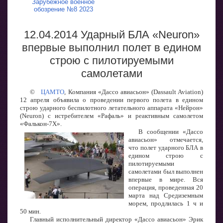
Зарубежное военное
обозрение №8 2023
12.04.2014 Ударный БЛА «Neuron»
впервые выполнил полет в едином
строю с пилотируемыми
самолетами
©
ЦАМТО
, Компания «Дассо авиасьон» (Dassault Aviation)
12 апреля объявила о проведении первого полета в едином
строю ударного беспилотного летательного аппарата «Нейрон»
(Neuron) с истребителем «Рафаль» и реактивным самолетом
«Фалькон-7X».
В сообщении «Дассо
авиасьон» отмечается,
что полет ударного БЛА в
едином строю с
пилотируемыми
самолетами был выполнен
впервые в мире. Вся
операция, проведенная 20
марта над Средиземным
морем, продлилась 1 ч и
50 мин.
Главный исполнительный директор «Дассо авиасьон» Эрик