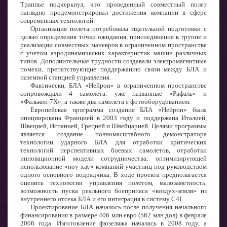
Траппье подчеркнул, что проведенный совместный полет
наглядно продемонстрировал достижения компании в сфере
современных технологий.
Организация полета потребовала тщательной подготовки с
целью определения точки ожидания, присоединения к группе и
реализации совместных маневров в ограниченном пространстве
с учетом аэродинамических характеристик машин различных
типов. Дополнительные трудности создавали электромагнитные
помехи, препятствующие поддержанию связи между БЛА и
наземной станцией управления.
Фактически, БЛА «Нейрон» в ограниченном пространстве
сопровождали 4 самолета: уже названные «Рафаль» и
«Фалькон-7X», а также два самолета с фотооборудованием.
Европейская программа создания БЛА «Нейрон» была
инициирована Францией в 2003 году и поддержана Италией,
Швецией, Испанией, Грецией и Швейцарией. Целями программы
является создание полномасштабного демонстратора
технологии ударного БЛА для отработки критических
технологий перспективных боевых самолетов, отработки
инновационной модели сотрудничества, оптимизирующей
использование «ноу-хау» компаний-участниц под руководством
одного основного подрядчика. В ходе проекта предполагается
оценить технологии управления полетом, малозаметность,
возможность пуска реального боеприпаса «воздух-земля» из
внутреннего отсека БЛА и его интеграция в систему C4I.
Проектирование БЛА началось после получения начального
финансирования в размере 406 млн евро (562 млн дол) в феврале
2006 года. Изготовление фюзеляжа началась в 2008 году, а