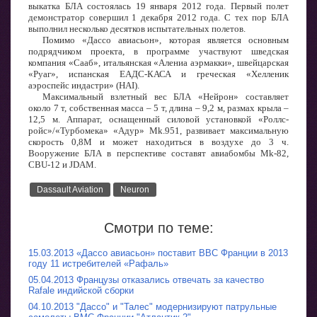
выкатка БЛА состоялась 19 января 2012 года. Первый полет
демонстратор совершил 1 декабря 2012 года. С тех пор БЛА
выполнил несколько десятков испытательных полетов.
Помимо «Дассо авиасьон», которая является основным
подрядчиком проекта, в программе участвуют шведская
компания «Сааб», итальянская «Алениа аэрмакки», швейцарская
«Руаг», испанская ЕАДС-КАСА и греческая «Хелленик
аэроспейс индастри» (HAI).
Максимальный взлетный вес БЛА «Нейрон» составляет
около 7 т, собственная масса – 5 т, длина – 9,2 м, размах крыла –
12,5 м. Аппарат, оснащенный силовой установкой «Роллс-
ройс»/«Турбомека» «Адур» Mk.951, развивает максимальную
скорость 0,8М и может находиться в воздухе до 3 ч.
Вооружение БЛА в перспективе составят авиабомбы Mk-82,
CBU-12 и JDAM.
Dassault Aviation
Neuron
Смотри по теме:
15.03.2013 «Дассо авиасьон» поставит ВВС Франции в 2013
году 11 истребителей «Рафаль»
05.04.2013 Французы отказались отвечать за качество
Rafale индийской сборки
04.10.2013 "Дассо" и "Талес" модернизируют патрульные