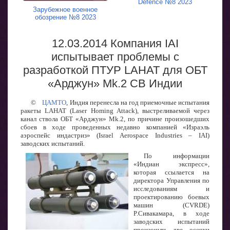
Defence №8 2023
Зарубежное военное
обозрение №8 2023
12.03.2014 Компания IAI
испытывает проблемы с
разработкой ПТУР LAHAT для ОБТ
«Арджун» Mk.2 СВ Индии
©
ЦАМТО
, Индия перенесла на год приемочные испытания
ракеты LAHAT (Laser Homing Attack), выстреливаемой через
канал ствола ОБТ «Арджун» Mk.2, по причине произошедших
сбоев в ходе проведенных недавно компанией «Израэль
аэроспейс индастриз» (Israel Aerospace Industries – IAI)
заводских испытаний.
По информации
«Индиан экспресс»,
которая ссылается на
директора Управления по
исследованиям и
проектированию боевых
машин (CVRDE)
P.Сивакамара, в ходе
заводских испытаний
произошли две осечки