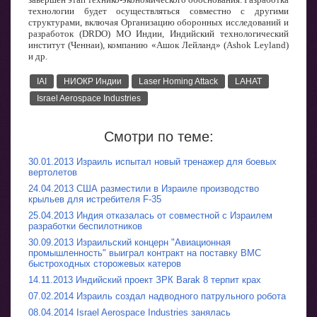
технологии будет осуществляться совместно с другими
структурами, включая Организацию оборонных исследований и
разработок (DRDO) МО Индии, Индийский технологический
институт (Ченнаи), компанию «Ашок Лейланд» (Ashok Leyland)
и др.
IAI
НИОКР Индии
Laser Homing Attack
LAHAT
Israel Aerospace Industries
Смотри по теме:
30.01.2013 Израиль испытал новый тренажер для боевых
вертолетов
24.04.2013 США разместили в Израиле производство
крыльев для истребителя F-35
25.04.2013 Индия отказалась от совместной с Израилем
разработки беспилотников
30.09.2013 Израильский концерн "Авиационная
промышленность" выиграл контракт на поставку ВМС
быстроходных сторожевых катеров
14.11.2013 Индийский проект ЗРК Barak 8 терпит крах
07.02.2014 Израиль создал надводного патрульного робота
08.04.2014 Israel Aerospace Industries занялась