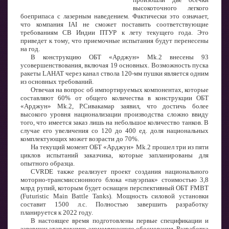
высокоточного легкого
боеприпаса с лазерным наведением. Фактически это означает,
что компания IAI не сможет поставить соответствующие
требованиям СВ Индии ПТУР к лету текущего года. Это
приведет к тому, что приемочные испытания будут перенесены
на год.
В конструкцию ОБТ «Арджун» Mk.2 внесены 93
усовершенствования, включая 19 основных. Возможность пуска
ракеты LAHAT через канал ствола 120-мм пушки является одним
из основных требований.
Отвечая на вопрос об импортируемых компонентах, которые
составляют 60% от общего количества в конструкции ОБТ
«Арджун» Mk.2, Р.Сивакамар заявил, что достичь более
высокого уровня национализации производства сложно ввиду
того, что имеется заказ лишь на небольшое количество танков. В
случае его увеличения со 120 до 400 ед. доля национальных
комплектующих может возрасти до 70%.
На текущий момент ОБТ «Арджун» Mk.2 прошел три из пяти
циклов испытаний заказчика, которые запланированы для
опытного образца.
CVRDE также реализует проект создания национального
моторно-трансмиссионного блока «пауэрпак» стоимостью 3,8
млрд рупий, которым будет оснащен перспективный ОБТ FMBT
(Futuristic Main Battle Tanks). Мощность силовой установки
составит 1500 л.с. Полностью завершить разработку
планируется к 2022 году.
В настоящее время подготовлены первые спецификации и
завершен этап технико-экономического обоснования. Разработка