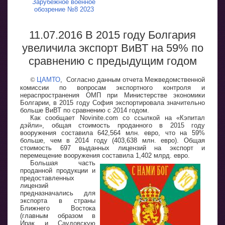
Зарубежное военное
обозрение №8 2023
11.07.2016 В 2015 году Болгария
увеличила экспорт ВиВТ на 59% по
сравнению с предыдущим годом
©
ЦАМТО
, Согласно данным отчета Межведомственной
комиссии по вопросам экспортного контроля и
нераспространения ОМП при Министерстве экономики
Болгарии, в 2015 году София экспортировала значительно
больше ВиВТ по сравнению с 2014 годом.
Как сообщает Novinite.com со ссылкой на «Кэпитал
дэйли», общая стоимость проданного в 2015 году
вооружения составила 642,564 млн. евро, что на 59%
больше, чем в 2014 году (403,638 млн. евро). Общая
стоимость 697 выданных лицензий на экспорт и
перемещение вооружения составила 1,402 млрд. евро.
Большая часть
проданной продукции и
предоставленных
лицензий
предназначались для
экспорта в страны
Ближнего Востока
(главным образом в
Ирак и Саудовскую