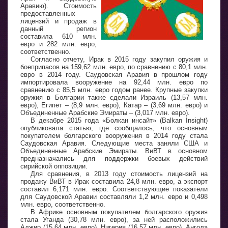
Аравию). Стоимость
предоставленных
лицензий и продаж в
данный регион
составила 610 млн.
евро и 282 млн. евро,
соответственно.
Согласно отчету, Ирак в 2015 году закупил оружия и
боеприпасов на 159,62 млн. евро, по сравнению с 80,1 млн.
евро в 2014 году. Саудовская Аравия в прошлом году
импортировала вооружение на 92,44 млн. евро по
сравнению с 85,5 млн. евро годом ранее. Крупные закупки
оружия в Болгарии также сделали Израиль (13,57 млн.
евро), Египет – (8,9 млн. евро), Катар – (3,69 млн. евро) и
Объединенные Арабские Эмираты – (3,017 млн. евро).
В декабре 2015 года «Болкан инсайт» (Balkan Insight)
опубликовала статью, где сообщалось, что основным
покупателем болгарского вооружения в 2014 году стала
Саудовская Аравия. Следующие места заняли США и
Объединенные Арабские Эмираты. ВиВТ в основном
предназначались для поддержки боевых действий
сирийской оппозиции.
Для сравнения, в 2013 году стоимость лицензий на
продажу ВиВТ в Ирак составила 24,8 млн. евро, а экспорт
составил 6,171 млн. евро. Соответствующие показатели
для Саудовской Аравии составляли 1,2 млн. евро и 0,498
млн. евро, соответственно.
В Африке основным покупателем болгарского оружия
стала Уганда (30,78 млн. евро), за ней расположились
Алжир (15,64 млн. евро), Нигерия (16,57 млн. евро), Ангола