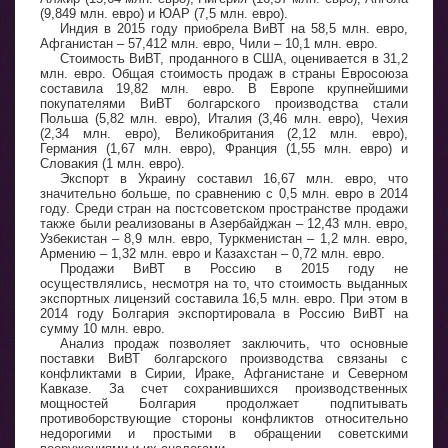
(9,849 млн. евро) и ЮАР (7,5 млн. евро).
Индия в 2015 году приобрела ВиВТ на 58,5 млн. евро,
Афганистан – 57,412 млн. евро, Чили – 10,1 млн. евро.
Стоимость ВиВТ, проданного в США, оценивается в 31,2
млн. евро. Общая стоимость продаж в страны Евросоюза
составила 19,82 млн. евро. В Европе крупнейшими
покупателями ВиВТ болгарского производства стали
Польша (5,82 млн. евро), Италия (3,46 млн. евро), Чехия
(2,34 млн. евро), Великобритания (2,12 млн. евро),
Германия (1,67 млн. евро), Франция (1,55 млн. евро) и
Словакия (1 млн. евро).
Экспорт в Украину составил 16,67 млн. евро, что
значительно больше, по сравнению с 0,5 млн. евро в 2014
году. Среди стран на постсоветском пространстве продажи
также были реализованы в Азербайджан – 12,43 млн. евро,
Узбекистан – 8,9 млн. евро, Туркменистан – 1,2 млн. евро,
Армению – 1,32 млн. евро и Казахстан – 0,72 млн. евро.
Продажи ВиВТ в Россию в 2015 году не
осуществлялись, несмотря на то, что стоимость выданных
экспортных лицензий составила 16,5 млн. евро. При этом в
2014 году Болгария экспортировала в Россию ВиВТ на
сумму 10 млн. евро.
Анализ продаж позволяет заключить, что основные
поставки ВиВТ болгарского производства связаны с
конфликтами в Сирии, Ираке, Афганистане и Северном
Кавказе. За счет сохранившихся производственных
мощностей Болгария продолжает подпитывать
противоборствующие стороны конфликтов относительно
недорогими и простыми в обращении советскими