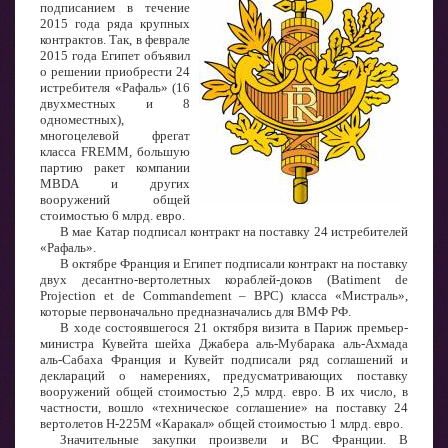
подписанием в течение
2015 года ряда крупных
контрактов. Так, в феврале
2015 года Египет объявил
о решении приобрести 24
истребителя «Рафаль» (16
двухместных и 8
одноместных),
многоцелевой фрегат
класса FREMM, большую
партию ракет компании
MBDA и других
вооружений общей
стоимостью 6 млрд. евро.
В мае Катар подписал контракт на поставку 24 истребителей
«Рафаль».
В октябре Франция и Египет подписали контракт на поставку
двух десантно-вертолетных кораблей-доков (Batiment de
Projection et de Commandement – BPC) класса «Мистраль»,
которые первоначально предназначались для ВМФ РФ.
В ходе состоявшегося 21 октября визита в Париж премьер-
министра Кувейта шейха Джабера аль-Мубарака аль-Ахмада
аль-Сабаха Франция и Кувейт подписали ряд соглашений и
деклараций о намерениях, предусматривающих поставку
вооружений общей стоимостью 2,5 млрд. евро. В их число, в
частности, вошло «техническое соглашение» на поставку 24
вертолетов H-225M «Каракал» общей стоимостью 1 млрд. евро.
Значительные закупки произвели и ВС Франции. В