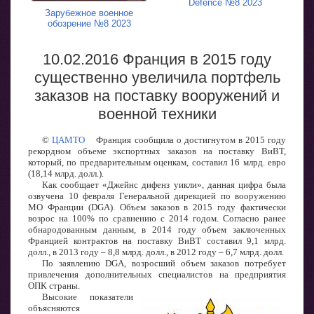
Defence №8 2023
Зарубежное военное
обозрение №8 2023
10.02.2016 Франция в 2015 году
существенно увеличила портфель
заказов на поставку вооружений и
военной техники
©
ЦАМТО
Франция сообщила о достигнутом в 2015 году
рекордном объеме экспортных заказов на поставку ВиВТ,
который, по предварительным оценкам, составил 16 млрд. евро
(18,14 млрд. долл.).
Как сообщает «Джейнс дифенз уикли», данная цифра была
озвучена 10 февраля Генеральной дирекцией по вооружению
МО Франции (DGA). Объем заказов в 2015 году фактически
возрос на 100% по сравнению с 2014 годом. Согласно ранее
обнародованным данным, в 2014 году объем заключенных
Францией контрактов на поставку ВиВТ составил 9,1 млрд.
долл., в 2013 году – 8,8 млрд. долл., в 2012 году – 6,7 млрд. долл.
По заявлению DGA, возросший объем заказов потребует
привлечения дополнительных специалистов на предприятия
ОПК страны.
Высокие показатели
объясняются