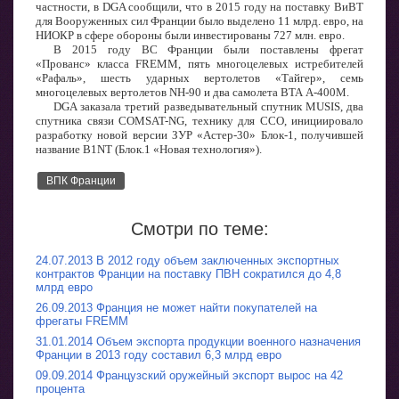
частности, в DGA сообщили, что в 2015 году на поставку ВиВТ
для Вооруженных сил Франции было выделено 11 млрд. евро, на
НИОКР в сфере обороны были инвестированы 727 млн. евро.
В 2015 году ВС Франции были поставлены фрегат
«Прованс» класса FREMM, пять многоцелевых истребителей
«Рафаль», шесть ударных вертолетов «Тайгер», семь
многоцелевых вертолетов NH-90 и два самолета ВТА A-400M.
DGA заказала третий разведывательный спутник MUSIS, два
спутника связи COMSAT-NG, технику для ССО, инициировало
разработку новой версии ЗУР «Астер-30» Блок-1, получившей
название B1NT (Блок.1 «Новая технология»).
ВПК Франции
Смотри по теме:
24.07.2013 В 2012 году объем заключенных экспортных
контрактов Франции на поставку ПВН сократился до 4,8
млрд евро
26.09.2013 Франция не может найти покупателей на
фрегаты FREMM
31.01.2014 Объем экспорта продукции военного назначения
Франции в 2013 году составил 6,3 млрд евро
09.09.2014 Французский оружейный экспорт вырос на 42
процента