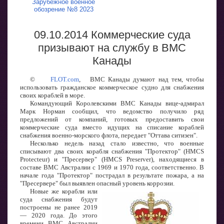
Зарубежное военное
обозрение №8 2023
09.10.2014 Коммерческие суда
призывают на службу в ВМС
Канады
©
FLOT.com
, ВМС Канады думают над тем, чтобы
использовать гражданское коммерческое судно для снабжения
своих кораблей в море.
Командующий Королевскими ВМС Канады вице-адмирал
Марк Норман сообщил, что ведомство получило ряд
предложений от компаний, готовых предоставить свои
коммерческие суда вместо идущих на списание кораблей
снабжения военно-морского флота, передает "Оттава ситизен".
Несколько недель назад стало известно, что военные
списывают два своих корабля снабжения "Протектор" (HMCS
Protecteur) и "Пресервер" (HMCS Preserver), находящиеся в
составе ВМС Австралии с 1969 и 1970 года, соответственно. В
начале года "Протектор" пострадал в результате пожара, а на
"Пресервере" был выявлен опасный уровень коррозии.
Новые же корабли или
суда снабжения будут
построены не ранее 2019
— 2020 года. До этого
времени ВМС Австралии