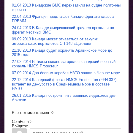
01.04.2013 Канадские ВМС перехватили на судне полтонны
героина
22.04.2013 Франция предлагает Канаде фрегаты класса
FREMM
24.04.2013 В Канаде американский траулер врезался во
фрегат местных ВМС
09.09.2013 Канада может отказаться от закупки
американских вертолетов CH-148 «Циклон»
21.10.2013 Канада будет охранять Аравийское море до
2015 года
27.02.2014 В Тихом океане загорелся канадский военный
корабль HMCS Protecteur
07.09.2014 Два боевых корабля НАТО зашли в Черное море
22.12.2014 Канадский фрегат HMCS Fredericton (FFH 337)
встанет на дежурство в Средиземном море в составе
НАТО.
26.01.2015 Канада построит пять военных ледоколов для
Арктики
Всего комментариев
:
0
ComForm">
Войдите: