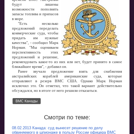
будут лишены
возможности пополнять
запасы топлива и припасов
в море.
"Есть несколько
предложений переделать
коммерческие суда, чтобы
придать им нужные
качества", - сообщил Марк
Норман. "Мы оцениваем
перспективность этих
предложений и решение,
рекомендовать какое-то из них или нет, будет принято в самое
ближайшее время", - добавил он.
Ранее звучало предложение взять для снабжения
австралийских кораблей американские суда, которые
отправляют в резерв ВМС США. Однако Марк Норман
исключил это. Он отметил, что такой вариант действительно
обсуждался, но в итоге от него решили отказаться.
ВМС Канады
Смотри по теме:
08.02.2013 Канада: суд вынесет решение по делу
обвиняемого в шпионаже в пользу России офицера ВМС