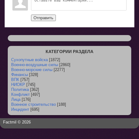
Отправить
КАТЕГОРИИ РАЗДЕЛА
Сухопутные войска
[1872]
Военно-воздушные силы
[2860]
Военно-морские силы
[2277]
Финансы
[328]
ВПК
[757]
НИОКР
[745]
Политика
[362]
Конфликт
[497]
Лица
[176]
Военное строительство
[188]
Инцидент
[695]
Factmil © 2026