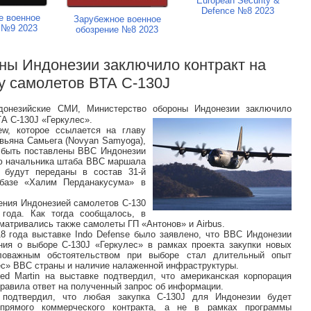
European Security &
Defence №8 2023
е военное
Зарубежное военное
 №9 2023
обозрение №8 2023
ны Индонезии заключило контракт на
у самолетов ВТА C-130J
донезийские СМИ, Министерство обороны Индонезии заключило
ТА C-130J «Геркулес».
w, которое ссылается на главу
ьяна Самьега (Novyan Samyoga),
 быть поставлены ВВС Индонезии
ию начальника штаба ВВС маршала
 будут переданы в состав 31-й
абазе «Халим Перданакусума» в
ения Индонезией самолетов C-130
года. Как тогда сообщалось, в
матривались также самолеты ГП «Антонов» и Airbus.
8 года выставке Indo Defense было заявлено, что ВВС Индонезии
ия о выборе C-130J «Геркулес» в рамках проекта закупки новых
аловажным обстоятельством при выборе стал длительный опыт
ес» ВВС страны и наличие налаженной инфраструктуры.
ed Martin на выставке подтвердил, что американская корпорация
равила ответ на полученный запрос об информации.
е подтвердил, что любая закупка C-130J для Индонезии будет
прямого коммерческого контракта, а не в рамках программы