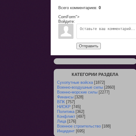
Всего комментариев
:
0
ComForm">
Войдите:
Отправить
КАТЕГОРИИ РАЗДЕЛА
Сухопутные войска
[1872]
Военно-воздушные силы
[2860]
Военно-морские силы
[2277]
Финансы
[328]
ВПК
[757]
НИОКР
[745]
Политика
[362]
Конфликт
[497]
Лица
[176]
Военное строительство
[188]
Инцидент
[695]