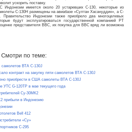
волит ускорить поставку.
 Индонезии имеется около 20 устаревших C-130, некоторые из
Самолеты C-130H размещены на авиабазе «Султан Хасануддин», а C-
. Правительство Индонезии также приобрело два многоцелевых
торые будут эксплуатироваться государственной компанией PT
о оценке представителя ВВС, их покупка для ВВС вряд ли возможна
Смотри по теме:
х самолетов ВТА C-130J
ало контракт на закупку пяти самолетов ВТА C-130J
ено приобрести в США самолеты ВТА C-130J
е УТС G-120TP в мае текущего года
стребителей Су-30МК2
К2 прибыли в Индонезию
донезии
толетов Bell 412
истребители «Су»
портников C-295