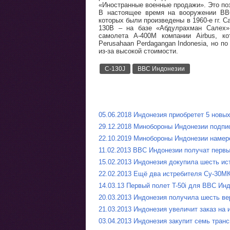
«Иностранные военные продажи». Это поз
В настоящее время на вооружении ВВС
которых были произведены в 1960-е гг. 
130B – на базе «Абдулрахман Салех»
самолета A-400M компании Airbus, ко
Perusahaan Perdagangan Indonesia, но п
из-за высокой стоимости.
C-130J
ВВС Индонезии
05.06.2018 Индонезия приобретет 5 новы
29.12.2018 Минобороны Индонезии подпис
22.10.2019 Минобороны Индонезии намер
11.02.2013 ВВС Индонезии получат первы
15.02.2013 Индонезия докупила шесть и
22.02.2013 Ещё два истребителя Су-30М
14.03.13 Первый полет T-50i для ВВС Ин
20.03.2013 Индонезия получила шесть вер
21.03.2013 Индонезия увеличит заказ на 
03.04.2013 Индонезия закупит семь транс