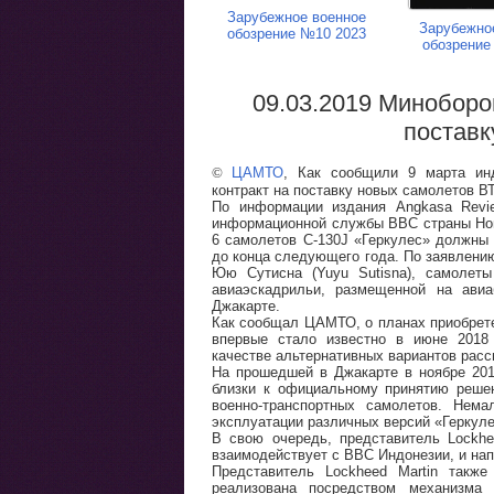
Зарубежное военное
Зарубежно
обозрение №10 2023
обозрение
09.03.2019 Миноборо
поставк
©
ЦАМТО
, Как сообщили 9 марта ин
контракт на поставку новых самолетов В
По информации издания Angkasa Revie
информационной службы ВВС страны Нов
6 самолетов C-130J «Геркулес» должны
до конца следующего года. По заявлен
Юю Сутисна (Yuyu Sutisna), самолеты
авиаэскадрильи, размещенной на ави
Джакарте.
Как сообщал ЦАМТО, о планах приобрет
впервые стало известно в июне 2018 
качестве альтернативных вариантов расс
На прошедшей в Джакарте в ноябре 201
близки к официальному принятию решен
военно-транспортных самолетов. Нем
эксплуатации различных версий «Геркул
В свою очередь, представитель Lockhe
взаимодействует с ВВС Индонезии, и нап
Представитель Lockheed Martin такж
реализована посредством механизма 