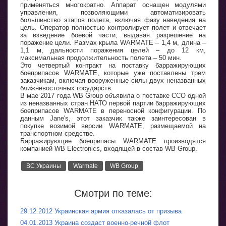
применяться многократно. Аппарат оснащен модулями
управления, позволяющими автоматизировать
большинство этапов полета, включая фазу наведения на
цель. Оператор полностью контролирует полет и отвечает
за взведение боевой части, выдавая разрешение на
поражение цели. Размах крыла WARMATE – 1,4 м, длина –
1,1 м, дальности поражения целей – до 12 км,
максимальная продолжительность полета – 50 мин.
Это четвертый контракт на поставку барражирующих
боеприпасов WARMATE, которые уже поставлены трем
заказчикам, включая вооруженные силы двух неназванных
ближневосточных государств.
В мае 2017 года WB Group объявила о поставке ССО одной
из неназванных стран НАТО первой партии барражирующих
боеприпасов WARMATE в переносной конфигурации. По
данным Jane's, этот заказчик также заинтересован в
покупке возимой версии WARMATE, размещаемой на
транспортном средстве.
Барражирующие боеприпасы WARMATE производятся
компанией WB Electronics, входящей в состав WB Group.
ВС Украины
Warmate
WB Group
Смотри по теме:
29.12.2012 Украинская армия отказалась от призыва
04.01.2013 Украина создаст военно-речной флот