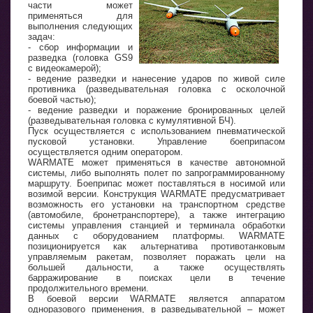
части может
применяться для
выполнения следующих
задач:
- сбор информации и
разведка (головка GS9
с видеокамерой);
- ведение разведки и нанесение ударов по живой силе
противника (разведывательная головка с осколочной
боевой частью);
- ведение разведки и поражение бронированных целей
(разведывательная головка с кумулятивной БЧ).
Пуск осуществляется с использованием пневматической
пусковой установки. Управление боеприпасом
осуществляется одним оператором.
WARMATE может применяться в качестве автономной
системы, либо выполнять полет по запрограммированному
маршруту. Боеприпас может поставляться в носимой или
возимой версии. Конструкция WARMATE предусматривает
возможность его установки на транспортном средстве
(автомобиле, бронетранспортере), а также интеграцию
системы управления станцией и терминала обработки
данных с оборудованием платформы. WARMATE
позиционируется как альтернатива противотанковым
управляемым ракетам, позволяет поражать цели на
большей дальности, а также осуществлять
барражирование в поисках цели в течение
продолжительного времени.
В боевой версии WARMATE является аппаратом
одноразового применения, в разведывательной – может