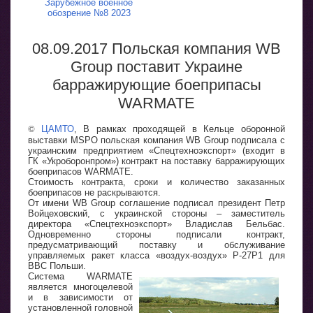
Зарубежное военное
обозрение №8 2023
08.09.2017 Польская компания WB
Group поставит Украине
барражирующие боеприпасы
WARMATE
©
ЦАМТО
, В рамках проходящей в Кельце оборонной
выставки MSPO польская компания WB Group подписала с
украинским предприятием «Спецтехноэкспорт» (входит в
ГК «Укроборонпром») контракт на поставку барражирующих
боеприпасов WARMATE.
Стоимость контракта, сроки и количество заказанных
боеприпасов не раскрываются.
От имени WB Group соглашение подписал президент Петр
Войцеховский, с украинской стороны – заместитель
директора «Спецтехноэкспорт» Владислав Бельбас.
Одновременно стороны подписали контракт,
предусматривающий поставку и обслуживание
управляемых ракет класса «воздух-воздух» Р-27Р1 для
ВВС Польши.
Система WARMATE
является многоцелевой
и в зависимости от
установленной головной