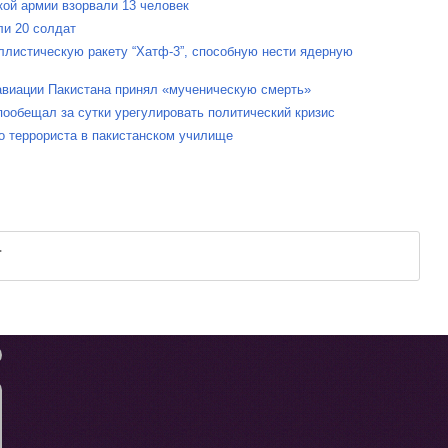
кой армии взорвали 13 человек
ли 20 солдат
ллистическую ракету “Хатф-3”, способную нести ядерную
 авиации Пакистана принял «мученическую смерть»
ообещал за сутки урегулировать политический кризис
о террориста в пакистанском училище