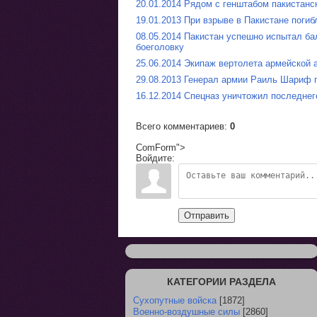
20.01.2014 Рядом с генштабом пакистанс
19.01.2013 При взрыве в Пакистане погиб
08.05.2014 Пакистан успешно испытал ба
боеголовку
25.06.2014 Экипаж вертолета армейской
29.08.2013 Генерал армии Раиль Шариф п
16.12.2014 Спецназ уничтожил последнег
Всего комментариев
:
0
ComForm">
Войдите:
Отправить
КАТЕГОРИИ РАЗДЕЛА
Сухопутные войска
[1872]
Военно-воздушные силы
[2860]