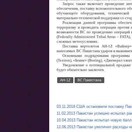
Запрос также включает проведение ин
обеспечения, поставку вспомогательного обо
обучающего оборудования, технической 
материально-технической поддержки со сто
Реализация данной программы обеспеч
терроризму и проводить операции против 
возможности ВС по проведению операций в
(Federally Administered Tribal Areas – FATA
сложных метеоусловиях.
Поставка вертолетов AH-1Z «Вайпер
наносимых ВС Пакистана ударов и выживаемо
Основными подрядчиками программы в
(Textron), «Боинг» (Boeing), «Дженерал элек
Уведомление о потенциальной продаже т
будет обязательно заключен.
AH-1Z
ВС Пакистана
03.11.2018 США остановили поставку Пак
11.02.2013 Пакистан успешно испытал ра
10.04.2013 Пакистан испытал новую бал
12.06.2013 Пакистан увеличил расходы н