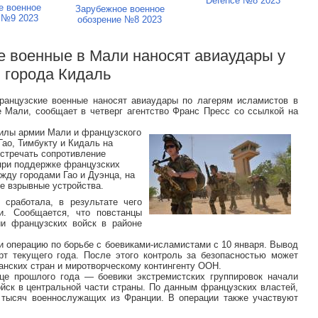
Defence №8 2023
е военное
Зарубежное военное
 №9 2023
обозрение №8 2023
е военные в Мали наносят авиаудары у
города Кидаль
ранцузские военные наносят авиаудары по лагерям исламистов в
е Мали, сообщает в четверг агентство Франс Пресс со ссылкой на
силы армии Мали и французского
Гао, Тимбукту и Кидаль на
встречать сопротивление
при поддержке французских
жду городами Гао и Дуэнца, на
е взрывные устройства.
сработала, в результате чего
и. Сообщается, что повстанцы
ии французских войск в районе
и операцию по борьбе с боевиками-исламистами с 10 января. Вывод
рт текущего года. После этого контроль за безопасностью может
нских стран и миротворческому контингенту ООН.
це прошлого года — боевики экстремистских группировок начали
ойск в центральной части страны. По данным французских властей,
 тысяч военнослужащих из Франции. В операции также участвуют