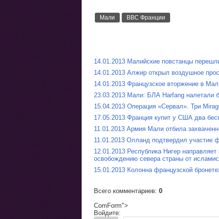
Мали
ВВС Франции
14.01.2013 Малийские повстанцы перешл
14.01.2013 Алжир открыл воздушное про
14.01.2013 Французское вторжение в Ма
23.03.2013 Мали: БЛА Harfang налетали 
15.04.2013 Операция «Сервал». Три Mira
17.05.2013 Франция купит у США два бес
11.01.2013 Армия Мали отбила захваченн
11.01.2013 Олланд подтвердил участие 
12.01.2013 Республика Нигер направляет
освобождению севера страны от исламис
15.01.2013 Колонна французской бронет
Всего комментариев
:
0
ComForm">
Войдите: