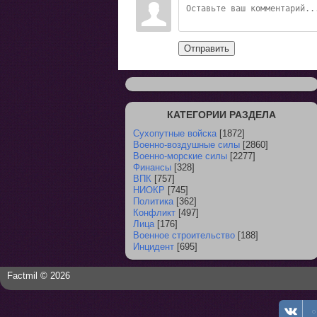
Отправить
КАТЕГОРИИ РАЗДЕЛА
Сухопутные войска
[1872]
Военно-воздушные силы
[2860]
Военно-морские силы
[2277]
Финансы
[328]
ВПК
[757]
НИОКР
[745]
Политика
[362]
Конфликт
[497]
Лица
[176]
Военное строительство
[188]
Инцидент
[695]
Factmil © 2026