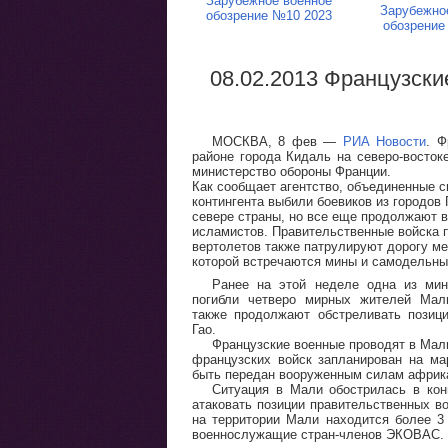
Зарубежное военное
Зарубежно
обозрение №10 2023
обозрение
08.02.2013 Французски
МОСКВА, 8 фев —
РИА Новости
. Ф
районе города Кидаль на северо-восток
министерство обороны Франции.
Как сообщает агентство, объединенные 
контингента выбили боевиков из городов 
севере страны, но все еще продолжают 
исламистов. Правительственные войска 
вертолетов также патрулируют дорогу ме
которой встречаются мины и самодельны
Ранее на этой неделе одна из мин 
погибли четверо мирных жителей Мал
также продолжают обстреливать позиц
Гао.
Французские военные проводят в Мал
французских войск запланирован на ма
быть передан вооруженным силам африка
Ситуация в Мали обострилась в кон
атаковать позиции правительственных в
на территории Мали находится более 3
военнослужащие стран-членов ЭКОВАС.