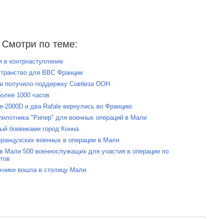
Смотри по теме:
и в контрнаступление
странство для ВВС Франции
ли получило поддержку Совбеза ООН
более 1000 часов
ge-2000D и два Rafale вернулись во Францию
пилотника "Рипер" для военных операций в Мали
ый боевиками город Конна
французских военных в операции в Мали
 в Мали 500 военнослужащих для участия в операции по
тов
ехники вошла в столицу Мали