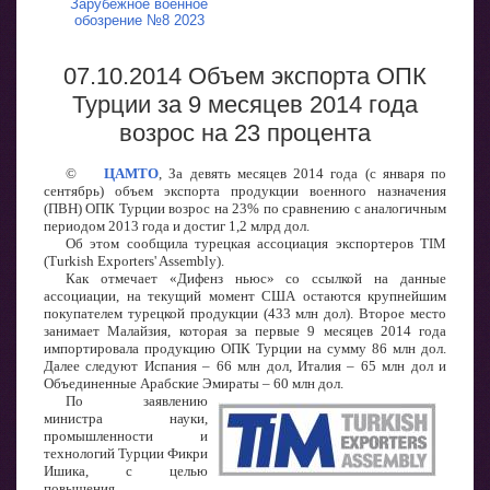
Зарубежное военное
обозрение №8 2023
07.10.2014 Объем экспорта ОПК
Турции за 9 месяцев 2014 года
возрос на 23 процента
©
ЦАМТО
, За девять месяцев 2014 года (с января по
сентябрь) объем экспорта продукции военного назначения
(ПВН) ОПК Турции возрос на 23% по сравнению с аналогичным
периодом 2013 года и достиг 1,2 млрд дол.
Об этом сообщила турецкая ассоциация экспортеров TIM
(Turkish Exporters' Assembly).
Как отмечает «Дифенз ньюс» со ссылкой на данные
ассоциации, на текущий момент США остаются крупнейшим
покупателем турецкой продукции (433 млн дол). Второе место
занимает Малайзия, которая за первые 9 месяцев 2014 года
импортировала продукцию ОПК Турции на сумму 86 млн дол.
Далее следуют Испания – 66 млн дол, Италия – 65 млн дол и
Объединенные Арабские Эмираты – 60 млн дол.
По заявлению
министра науки,
промышленности и
технологий Турции Фикри
Ишика, с целью
повышения