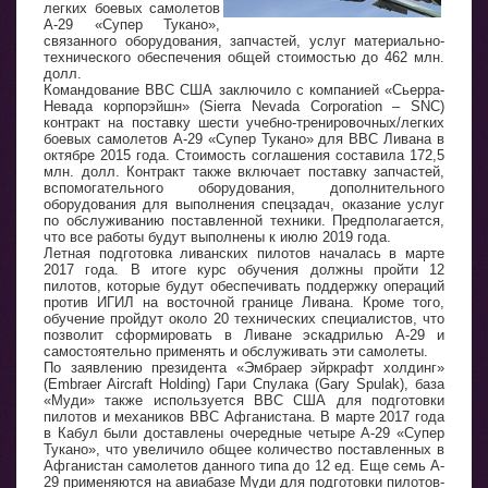
легких боевых самолетов
A-29 «Супер Тукано»,
связанного оборудования, запчастей, услуг материально-
технического обеспечения общей стоимостью до 462 млн.
долл.
Командование ВВС США заключило с компанией «Сьерра-
Невада корпорэйшн» (Sierra Nevada Corporation – SNC)
контракт на поставку шести учебно-тренировочных/легких
боевых самолетов A-29 «Супер Тукано» для ВВС Ливана в
октябре 2015 года. Стоимость соглашения составила 172,5
млн. долл. Контракт также включает поставку запчастей,
вспомогательного оборудования, дополнительного
оборудования для выполнения спецзадач, оказание услуг
по обслуживанию поставленной техники. Предполагается,
что все работы будут выполнены к июлю 2019 года.
Летная подготовка ливанских пилотов началась в марте
2017 года. В итоге курс обучения должны пройти 12
пилотов, которые будут обеспечивать поддержку операций
против ИГИЛ на восточной границе Ливана. Кроме того,
обучение пройдут около 20 технических специалистов, что
позволит сформировать в Ливане эскадрилью A-29 и
самостоятельно применять и обслуживать эти самолеты.
По заявлению президента «Эмбраер эйркрафт холдинг»
(Embraer Aircraft Holding) Гари Спулака (Gary Spulak), база
«Муди» также используется ВВС США для подготовки
пилотов и механиков ВВС Афганистана. В марте 2017 года
в Кабул были доставлены очередные четыре A-29 «Супер
Тукано», что увеличило общее количество поставленных в
Афганистан самолетов данного типа до 12 ед. Еще семь A-
29 применяются на авиабазе Муди для подготовки пилотов-