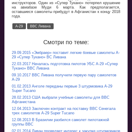
инструкторов. Один из «Супер Тукано» потерпел крушение
на авиабазе Муди 6 марта. Как предполагается,
оставшиеся самолеты прибудут в Афганистан к концу 2018
года.
A-29
ВВС Ливана
Смотри по теме:
29.09.2015 «Эмбраер» поставит легкие боевые самолеты A-
29 «Супер Тукано» ВС Ливана
22.03.2017 Началась подготовка пилотов УБС A-29 «Супер
Тукано» ВВС Ливана
09.10.2017 ВВС Ливана получили первую пару самолетов
A-29
01.02.2013 Анголе переданы первые 3 штурмовика A-29
Super Tucano
28.02.2013 США выбрали учебные самолеты для ВВС
Афганистана
12.04.2013 Заключен контракт на поставку ВВС Сенегала
трех самолетов А-29 Super Tuсano
12.08.2013 В Бразилии разбился самолет пилотажной
группы ВВС
02.01.2014 Ливан проявляет интерес к закупке штурмовиков