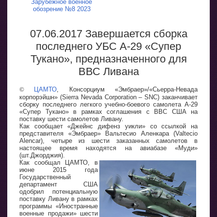
Зарубежное военное
обозрение №8 2023
07.06.2017 Завершается сборка
последнего УБС A-29 «Супер
Тукано», предназначенного для
ВВС Ливана
©
ЦАМТО
, Консорциум «Эмбраер»/«Сьерра-Невада
корпорэйшн» (Sierra Nevada Corporation – SNC) заканчивает
сборку последнего легкого учебно-боевого самолета A-29
«Супер Тукано» в рамках соглашения с ВВС США на
поставку шести самолетов Ливану.
Как сообщает «Джейнс дифенз уикли» со ссылкой на
представителя «Эмбраер» Вальтесио Аленкара (Valtecio
Alencar), четыре из шести заказанных самолетов в
настоящее время находятся на авиабазе «Муди»
(шт.Джорджия).
Как сообщал ЦАМТО, в
июне 2015 года
Государственный
департамент США
одобрил потенциальную
поставку Ливану в рамках
программы «Иностранные
военные продажи» шести