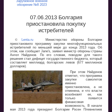
Зарубежное военное
обозрение №8 2023
07.06.2013 Болгария
приостановила покупку
истребителей
©
Lenta.ru
Министерство обороны Болгарии
приостановило программу закупки многофункциональных
истребителей по меньшей мере до конца 2013 года. Об
этом, как сообщает Jane's, заявил министр обороны страны
Ангел Найденов. По его словам, поводом для такого
решения стал дефицит государственного бюджета, который
составляет миллиард болгарских левов (677 миллионов
долларов).
При этом Найденов
отметил, что программа
закупки самолетов
именно
приостановлена, а не
отменена, и что власти
возобновят ее, как
только появится
финансовая
возможность. В начале
мая 2013 года президент Болгарии Росен Плевнелиев