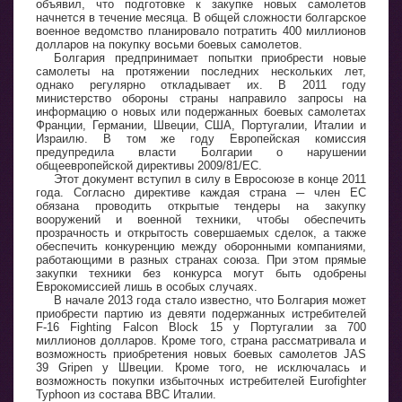
объявил, что подготовке к закупке новых самолетов
начнется в течение месяца. В общей сложности болгарское
военное ведомство планировало потратить 400 миллионов
долларов на покупку восьми боевых самолетов.
Болгария предпринимает попытки приобрести новые
самолеты на протяжении последних нескольких лет,
однако регулярно откладывает их. В 2011 году
министерство обороны страны направило запросы на
информацию о новых или подержанных боевых самолетах
Франции, Германии, Швеции, США, Португалии, Италии и
Израилю. В том же году Европейская комиссия
предупредила власти Болгарии о нарушении
общеевропейской директивы 2009/81/EC.
Этот документ вступил в силу в Евросоюзе в конце 2011
года. Согласно директиве каждая страна ─ член ЕС
обязана проводить открытые тендеры на закупку
вооружений и военной техники, чтобы обеспечить
прозрачность и открытость совершаемых сделок, а также
обеспечить конкуренцию между оборонными компаниями,
работающими в разных странах союза. При этом прямые
закупки техники без конкурса могут быть одобрены
Еврокомиссией лишь в особых случаях.
В начале 2013 года стало известно, что Болгария может
приобрести партию из девяти подержанных истребителей
F-16 Fighting Falcon Block 15 у Португалии за 700
миллионов долларов. Кроме того, страна рассматривала и
возможность приобретения новых боевых самолетов JAS
39 Gripen у Швеции. Кроме того, не исключалась и
возможность покупки избыточных истребителей Eurofighter
Typhoon из состава ВВС Италии.