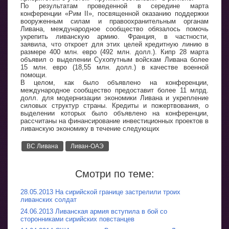
По результатам проведенной в середине марта
конференции «Рим II», посвященной оказанию поддержки
вооруженным силам и правоохранительным органам
Ливана, международное сообщество обязалось помочь
укрепить ливанскую армию. Франция, в частности,
заявила, что откроет для этих целей кредитную линию в
размере 400 млн. евро (492 млн. долл.). Кипр 28 марта
объявил о выделении Сухопутным войскам Ливана более
15 млн. евро (18,55 млн. долл.) в качестве военной
помощи.
В целом, как было объявлено на конференции,
международное сообщество предоставит более 11 млрд.
долл. для модернизации экономики Ливана и укрепление
силовых структур страны. Кредиты и пожертвования, о
выделении которых было объявлено на конференции,
рассчитаны на финансирование инвестиционных проектов в
ливанскую экономику в течение следующих
ВС Ливана
Ливан-ОАЭ
Смотри по теме:
28.05.2013 На сирийской границе застрелили троих
ливанских солдат
24.06.2013 Ливанская армия вступила в бой со
сторонниками сирийских повстанцев