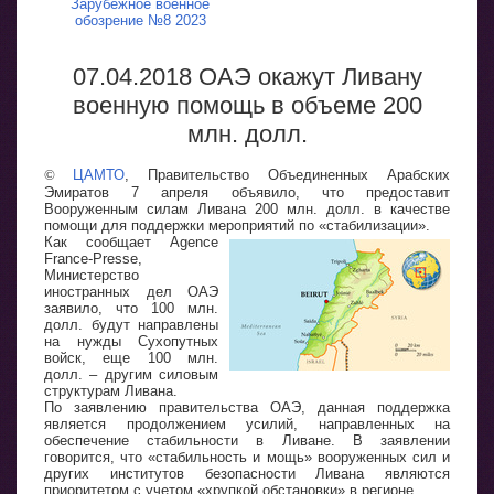
Зарубежное военное
обозрение №8 2023
07.04.2018 ОАЭ окажут Ливану
военную помощь в объеме 200
млн. долл.
©
ЦАМТО
, Правительство Объединенных Арабских
Эмиратов 7 апреля объявило, что предоставит
Вооруженным силам Ливана 200 млн. долл. в качестве
помощи для поддержки мероприятий по «стабилизации».
Как сообщает Agence
France-Presse,
Министерство
иностранных дел ОАЭ
заявило, что 100 млн.
долл. будут направлены
на нужды Сухопутных
войск, еще 100 млн.
долл. – другим силовым
структурам Ливана.
По заявлению правительства ОАЭ, данная поддержка
является продолжением усилий, направленных на
обеспечение стабильности в Ливане. В заявлении
говорится, что «стабильность и мощь» вооруженных сил и
других институтов безопасности Ливана являются
приоритетом с учетом «хрупкой обстановки» в регионе.