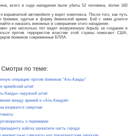
ена, всего в ходе нападения были убиты 52 человека, более 160
о взрывчаткой автомобиля у ворот комплекса. После того, как путь
ли боевики, одетые в форму йеменской армии. Бой с ними длился
найти и наказать виновных в совершении этого нападения.
ове» уже несколько лет ведет вооруженную борьбу за создание в
аться против террористов властям этой страны помогают США,
деров боевиков современные БПЛА.
Смотри по теме:
оенную операцию против боевиков "Аль-Каиды"
не армейский штаб
Аль-Каеды» окружной штаб
овения между армией и «Аль-Каедой»
на взорвался смертник
втоматы
договорились о перемирии
резиденту войска захватили часть города
 неизвестные самолеты над президентским дворцом