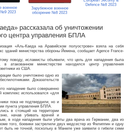
European Security &
Defence №8 2023
е военное
Зарубежное военное
 №9 2023
обозрение №8 2023
Каеда» рассказала об уничтожении
ого центра управления БПЛА
изация «Аль-Каеда на Аравийском полуострове» взяла на себя
екс зданий министерства обороны Йемена, сообщает Agence France-
этому поводу, исламисты объявили, что цель для нападения была
, в атакованном министерстве находился центр управления
оветники из США.
ерации было уничтожено одно из
беспилотниками. Доказательств
.
что нападение было совершенно
й комплекс использовался «для
ники пока не подтвердили, но и
ии пункта управления БПЛА.
ались в стоящий на территории
езню, начав убивать врачей и
ым, в ходе нападения были убиты два врача из Германии, два из
роме того, боевики застрелили двух медсестер из Филиппин и одну
ет быть не точной, поскольку в Маниле уже заявили о гибели семи