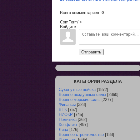
Всего комментариев
:
0
ComForm">
Войдите:
Отправить
КАТЕГОРИИ РАЗДЕЛА
Сухопутные войска
[1872]
Военно-воздушные силы
[2860]
Военно-морские силы
[2277]
Финансы
[328]
ВПК
[757]
НИОКР
[745]
Политика
[362]
Конфликт
[497]
Лица
[176]
Военное строительство
[188]
Инцидент
[695]