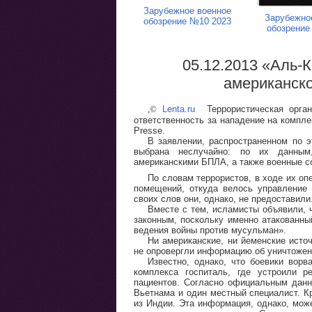
Зарубежное военное
Зарубежно
обозрение №10 2023
обозрение
05.12.2013 «Аль-
американск
,
©
Lenta.ru
Террористическая орган
ответственность за нападение на компл
Presse.
В заявлении, распространенном по 
выбрана неслучайно: по их данным
американскими БПЛА, а также военные с
По словам террористов, в ходе их оп
помещений, откуда велось управление 
своих слов они, однако, не предоставили
Вместе с тем, исламисты объявили, 
законным, поскольку именно атакованны
ведения войны против мусульман».
Ни американские, ни йеменские источ
не опровергли информацию об уничтожен
Известно, однако, что боевики ворв
комплекса госпиталь, где устроили р
пациентов. Согласно официальным данн
Вьетнама и один местный специалист. К
из Индии. Эта информация, однако, мож