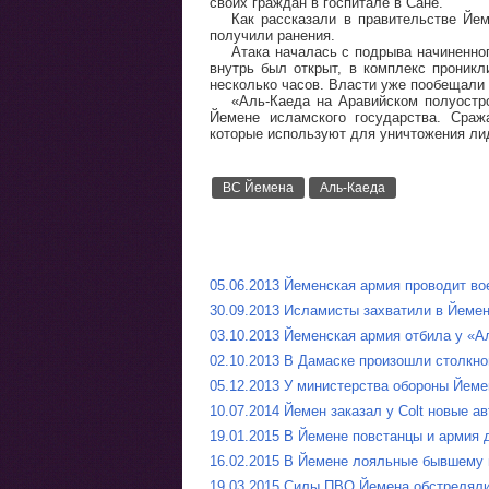
своих граждан в госпитале в Сане.
Как рассказали в правительстве Йем
получили ранения.
Атака началась с подрыва начиненног
внутрь был открыт, в комплекс проник
несколько часов. Власти уже пообещали 
«Аль-Каеда на Аравийском полуостр
Йемене исламского государства. Сраж
которые используют для уничтожения ли
ВС Йемена
Аль-Каеда
05.06.2013 Йеменская армия проводит в
30.09.2013 Исламисты захватили в Йеме
03.10.2013 Йеменская армия отбила у «
02.10.2013 В Дамаске произошли столкн
05.12.2013 У министерства обороны Йеме
10.07.2014 Йемен заказал у Colt новые а
19.01.2015 В Йемене повстанцы и армия 
16.02.2015 В Йемене лояльные бывшему п
19.03.2015 Силы ПВО Йемена обстреляли