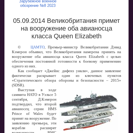
Зарубежное военное
обозрение №8 2023
05.09.2014 Великобритания примет
на вооружение оба авианосца
класса Queen Elizabeth
©
ЦАМТО
, Премьер-министр Великобритании Дэвид
Кэмерон объявил, что Великобритания намерена принять на
вооружение оба авианосца класса Queen Elizabeth с целью
обеспечения постоянной готовности к боевому применению
одного из них.
Как сообщает «Джейнс дифенз уикли», данное заявление
фактически раскрывает один из ключевых пунктов
«Стратегического обзора обороны и безопасности – 2015»
(SDSR).
Выступая в ходе
саммита НАТО в Уэльсе 5
сентября, Д.Кэмерон
подтвердил, что второй
авианосец серии HMS
Prince of Wales будет
принят на вооружение. По
заявлению премьера, эти
корабли расширят
возможности ВМС