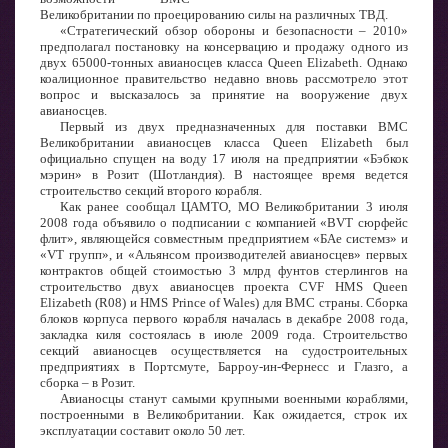
Великобритании по проецированию силы на различных ТВД.
«Стратегический обзор обороны и безопасности – 2010»
предполагал постановку на консервацию и продажу одного из
двух 65000-тонных авианосцев класса Queen Elizabeth. Однако
коалиционное правительство недавно вновь рассмотрело этот
вопрос и высказалось за принятие на вооружение двух
авианосцев.
Первый из двух предназначенных для поставки ВМС
Великобритании авианосцев класса Queen Elizabeth был
официально спущен на воду 17 июля на предприятии «Бэбкок
мэрин» в Розит (Шотландия). В настоящее время ведется
строительство секций второго корабля.
Как ранее сообщал ЦАМТО, МО Великобритании 3 июля
2008 года объявило о подписании с компанией «BVT сюрфейс
флит», являющейся совместным предприятием «БАе системз» и
«VT групп», и «Альянсом производителей авианосцев» первых
контрактов общей стоимостью 3 млрд фунтов стерлингов на
строительство двух авианосцев проекта CVF HMS Queen
Elizabeth (R08) и HMS Prince of Wales) для ВМС страны. Сборка
блоков корпуса первого корабля началась в декабре 2008 года,
закладка киля состоялась в июле 2009 года. Строительство
секций авианосцев осуществляется на судостроительных
предприятиях в Портсмуте, Барроу-ин-Фернесс и Глазго, а
сборка – в Розит.
Авианосцы станут самыми крупными военными кораблями,
построенными в Великобритании. Как ожидается, строк их
эксплуатации составит около 50 лет.