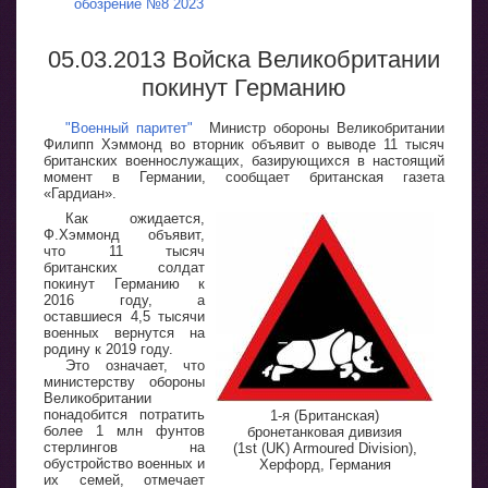
обозрение №8 2023
05.03.2013 Войска Великобритании
покинут Германию
"Военный паритет"
Министр обороны Великобритании
Филипп Хэммонд во вторник объявит о выводе 11 тысяч
британских военнослужащих, базирующихся в настоящий
момент в Германии, сообщает британская газета
«Гардиан».
Как ожидается,
Ф.Хэммонд объявит,
что 11 тысяч
британских солдат
покинут Германию к
2016 году, а
оставшиеся 4,5 тысячи
военных вернутся на
родину к 2019 году.
Это означает, что
министерству обороны
Великобритании
понадобится потратить
1-я (Британская)
более 1 млн фунтов
бронетанковая дивизия
стерлингов на
(1st (UK) Armoured Division),
обустройство военных и
Херфорд, Германия
их семей, отмечает