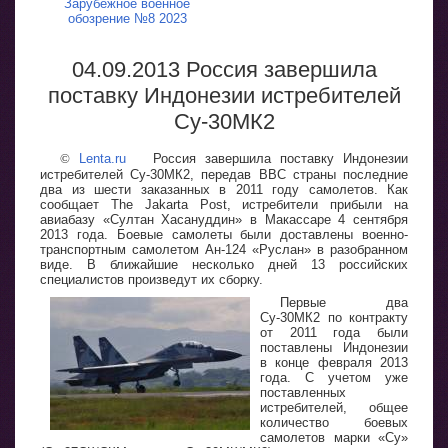
Зарубежное военное
обозрение №8 2023
04.09.2013 Россия завершила
поставку Индонезии истребителей
Су-30МК2
©
Lenta.ru
Россия завершила поставку Индонезии
истребителей Су-30МК2, передав ВВС страны последние
два из шести заказанных в 2011 году самолетов. Как
сообщает The Jakarta Post, истребители прибыли на
авиабазу «Султан Хасануддин» в Макассаре 4 сентября
2013 года. Боевые самолеты были доставлены военно-
транспортным самолетом Ан-124 «Руслан» в разобранном
виде. В ближайшие несколько дней 13 российских
специалистов произведут их сборку.
Первые два
Су-30МК2 по контракту
от 2011 года были
поставлены Индонезии
в конце февраля 2013
года. С учетом уже
поставленных
истребителей, общее
количество боевых
самолетов марки «Су»