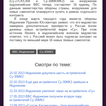
(Су-27СК/СКМ и Су-30МК/МК2) на вооружении
индонезийских ВВС теперь составляет 16 единиц. По
данным министерства обороны страны, вооружение для
новых самолетов планируется купить в рамках отдельного
контракта.
В конце марта текущего года министр обороны
Индонезии Пурномо Юсгианторо заявил, что его ведомство
намерено дополнительно приобрести у России более
дюжины новых истребителей марки «Су». При этом
источник Reuters в индонезийском военном ведомстве
отметил, что с Россией может быть подписан контракт на
поставку по меньшей мере 16 новых боевых самолетов.
ВВС Индонезии
Су-30МК2
Смотри по теме:
15.02.2013 Индонезия докупила шесть истребителей
Су-30МК2
22.02.2013 Ещё два истребителя Су-30МК2 прибыли в
Индонезию
21.03.2013 Индонезия увеличит заказ на истребители «Су»
17.05.2013 ВВС Индонезии получили вторую пару
истребителей Су-30МК2
13.09.2013 «Султан Хасануддин» - база индонезийских