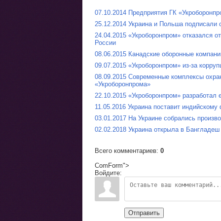
07.10.2014 Предприятия ГК «Укроборонпр
25.12.2014 Украина и Польша подписали 
24.04.2015 «Укроборонпром» отказался о
России
08.06.2015 Канадские оборонные компани
09.07.2015 «Укроборонпром» из-за корруп
08.09.2015 Современные комплексы охран
«Укроборонпрома»
22.10.2015 «Укроборонпром» разработал 
11.05.2016 Украина поставит индийском
03.01.2017 На Украине собрались произв
02.02.2018 Украина открыла в Бангладеш
Всего комментариев
:
0
ComForm">
Войдите:
Отправить