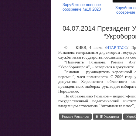
Зарубежное военное
Зарубежно
обозрение №10 2023
обозрение
04.07.2014 Президент 
“Укроборо
©
КИЕВ, 4 июля. /
ИТАР-ТАСС
/. П
Романова генеральным директором государс
служба главы государства, сославшись на с
“Назначить Романова Романа Анат
“Укроборонпром”, – говорится в документе.
Романов – руководитель херсонской 
перемен”, член политсовета. С 2006 года 
депутатом Херсонского областного 
президентских выборах руководил избират
Порошенко.
По образованию Романов – педагог-физик
государственный педагогический инсти
владельцем автосалона “Автопланета плюс”, 
Роман Романов
ВПК Украины
Укро