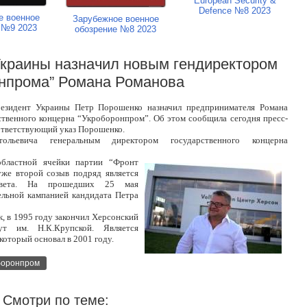
European Security &
Defence №8 2023
е военное
Зарубежное военное
 №9 2023
обозрение №8 2023
Украины назначил новым гендиректором
нпрома” Романа Романова
резидент Украины Петр Порошенко назначил предпринимателя Романа
твенного концерна “Укроборонпром”. Об этом сообщила сегодня пресс-
оответствующий указ Порошенко.
ольевича генеральным директором государственного концерна
областной ячейки партии “Фронт
уже второй созыв подряд является
совета. На прошедших 25 мая
ельной кампанией кандидата Петра
, в 1995 году закончил Херсонский
тут им. Н.К.Крупской. Является
который основал в 2001 году.
боронпром
Смотри по теме: