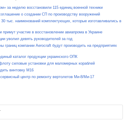
ом» за неделю восстановили 115 единиц военной техники
соглашение о создании СП по производству вооружений
т 30 тыс. наименований комплектующих, которые изготавливались в
и примут участие в восстановлении авиапрома в Украине
ции уволил девять руководителей за год
ы границ компании Aerocraft будут производить на предприятиях
единый каталог продукции украинского ОПК
у флоту силовые установки для маломерных кораблей
одить винтовку M16
 сервисный центр по ремонту вертолетов Ми-8/Ми-17