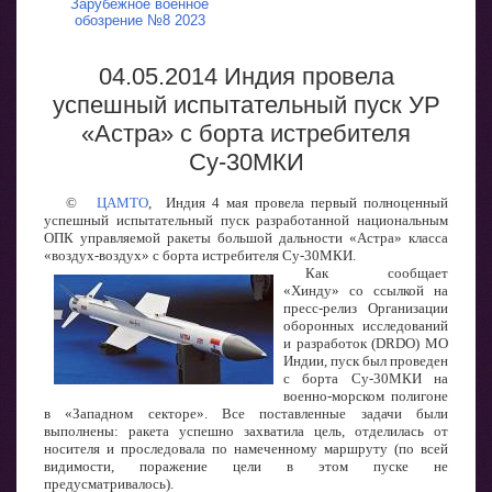
Зарубежное военное
обозрение №8 2023
04.05.2014 Индия провела
успешный испытательный пуск УР
«Астра» с борта истребителя
Су-30МКИ
©
ЦАМТО
, Индия 4 мая провела первый полноценный
успешный испытательный пуск разработанной национальным
ОПК управляемой ракеты большой дальности «Астра» класса
«воздух-воздух» с борта истребителя Су-30МКИ.
Как сообщает
«Хинду» со ссылкой на
пресс-релиз Организации
оборонных исследований
и разработок (DRDO) МО
Индии, пуск был проведен
с борта Су-30МКИ на
военно-морском полигоне
в «Западном секторе». Все поставленные задачи были
выполнены: ракета успешно захватила цель, отделилась от
носителя и проследовала по намеченному маршруту (по всей
видимости, поражение цели в этом пуске не
предусматривалось).