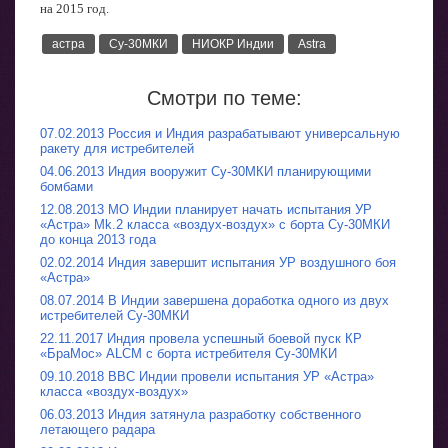
на 2015 год.
астра
Су-30МКИ
НИОКР Индии
Astra
Смотри по теме:
07.02.2013 Россия и Индия разрабатывают универсальную
ракету для истребителей
04.06.2013 Индия вооружит Су-30МКИ планирующими
бомбами
12.08.2013 МО Индии планирует начать испытания УР
«Астра» Mk.2 класса «воздух-воздух» с борта Су-30МКИ
до конца 2013 года
02.02.2014 Индия завершит испытания УР воздушного боя
«Астра»
08.07.2014 В Индии завершена доработка одного из двух
истребителей Су-30МКИ
22.11.2017 Индия провела успешный боевой пуск КР
«БраМос» ALCM с борта истребителя Су-30МКИ
09.10.2018 ВВС Индии провели испытания УР «Астра»
класса «воздух-воздух»
06.03.2013 Индия затянула разработку собственного
летающего радара