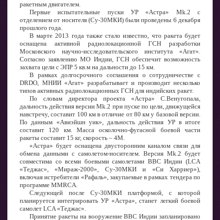
ракетным двигателем.
Первые испытательные пуски УР «Астра» Mk.2 с
отделением от носителя (Су-30МКИ) были проведены 6 декабря
прошлого года.
В марте 2013 года также стало известно, что ракета будет
оснащена активной радиолокационной ГСН разработки
Московского научно-исследовательского института «Агат».
Согласно заявлению МО Индии, ГСН обеспечит возможность
захвата цели с ЭПР 5 кв.м на дальности до 15 км.
В рамках долгосрочного соглашения о сотрудничестве с
DRDO, МНИИ «Агат» разрабатывает и производит несколько
типов активных радиолокационных ГСН для индийских ракет.
По словам директора проекта «Астра» С.Венугопала,
дальность действия версии Mk.2 при пуске по цели, движущейся
навстречу, составит 100 км в отличие от 80 км у базовой версии.
По данным «Авиэйшн уик», дальность действия УР в итоге
составит 120 км. Масса осколочно-фугасной боевой части
ракеты составит 15 кг, скорость – 4М.
«Астра» будет оснащена двусторонним каналом связи для
обмена данными с самолетом-носителем. Версия Mk.2 будет
совместима со всеми боевыми самолетами ВВС Индии (LCA
«Теджас», «Мираж-2000», Су-30МКИ и «Си Харриер»),
включая истребители «Рафаль», закупаемые в рамках тендера по
программе MMRCA.
Следующей после Су-30МКИ платформой, с которой
планируется интегрировать УР «Астра», станет легкий боевой
самолет LCA «Теджас».
Принятие ракеты на вооружение ВВС Индии запланировано