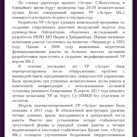
По словам директора проекта «Астра» С.Венугопала, в
ближайшее время будут проведены еще 20-30 испытательных
пусков. Более совершенный вариант УР «Астра» Mk.2
планируется испытать позднее в текущем году.
Разработка УР «Астра» в рамках комплексной программы по
созданию современных ракетных вооружений ведется под
руководством Лаборатории оборонных исследований и
разработок DRDO МО Индии в Хайдарабаде. Первые наземные
испытания ракеты состоялись на полигоне «Чандипур» в 2003
году. Однако к 2006 году выявленные недостатки
функционирования ракеты на больших высотах заставили
разработчиков приступить к созданию модифицированной УР
версии Mk.2.
В течение последних лет УР «Астра» была
перепроектирована после обнаруженных проблем с
взаимодействием аэродинамических поверхностей управления.
Были проведены три успешных испытательных пуска ракеты в
измененной конфигурации с использованием пусковой
установки наземного базирования. В апреле 2013 года начались
летные испытания УР на борту Су-30МКИ без отделения от
носителя.
Модель перепроектированной УР «Астра» впервые была
показана в 2011 году. В обновленной конструкции удалены
четыре длинных крыла, находившиеся в центральной части
ракеты. Вместо них установлены четыре стабилизатора
треугольной формы в передней секции ракеты и четыре
выдвигающихся хвостовых стабилизатора. Кроме того, «Астра»
Mk.2 оснащена улучшенным бездымным твердотопливным