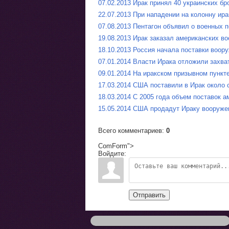
07.02.2013 Ирак принял 40 украинских б
22.07.2013 При нападении на колонну ира
07.08.2013 Пентагон объявил о военных 
19.08.2013 Ирак заказал американских в
18.10.2013 Россия начала поставки воор
07.01.2014 Власти Ирака отложили захв
09.01.2014 На иракском призывном пункт
17.03.2014 США поставили в Ирак около со
18.03.2014 С 2005 года объем поставок 
15.05.2014 США продадут Ираку вооруже
Всего комментариев
:
0
ComForm">
Войдите:
Отправить