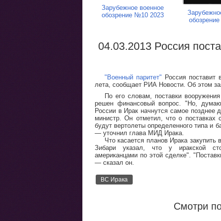
Зарубежное военное
Зарубежно
обозрение №10 2023
обозрение
04.03.2013 Россия пост
"Военный паритет"
Россия поставит в
лета, сообщает РИА Новости. Об этом з
По его словам, поставки вооружения
решен финансовый вопрос. "Но, думаю
России в Ирак начнутся самое позднее д
министр. Он отметил, что о поставках 
будут вертолеты определенного типа и б
— уточнил глава МИД Ирака.
Что касается планов Ирака закупить 
Зибари указал, что у иракской ст
американцами по этой сделке". "Поставк
— сказал он.
ВС Ирака
Смотри по