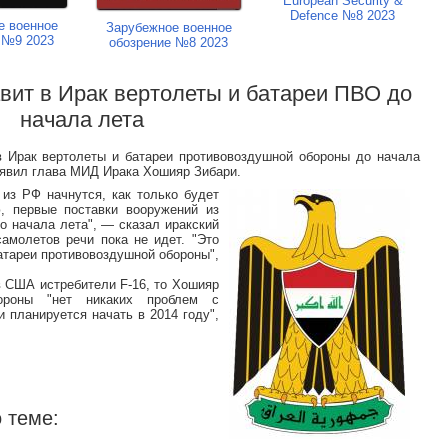
European Security &
Defence №8 2023
е военное
Зарубежное военное
 №9 2023
обозрение №8 2023
авит в Ирак вертолеты и батареи ПВО до
начала лета
 Ирак вертолеты и батареи противовоздушной обороны до начала
аявил глава МИД Ирака Хошияр Зибари.
 из РФ начнутся, как только будет
, первые поставки вооружений из
о начала лета", — сказал иракский
самолетов речи пока не идет. "Это
атареи противовоздушной обороны",
в США истребители F-16, то Хошияр
ороны "нет никаких проблем с
и планируется начать в 2014 году",
 теме: