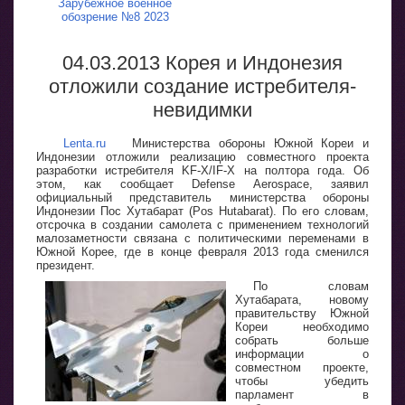
Зарубежное военное
обозрение №8 2023
04.03.2013 Корея и Индонезия
отложили создание истребителя-
невидимки
Lenta.ru
Министерства обороны Южной Кореи и
Индонезии отложили реализацию совместного проекта
разработки истребителя KF-X/IF-X на полтора года. Об
этом, как сообщает Defense Aerospace, заявил
официальный представитель министерства обороны
Индонезии Пос Хутабарат (Pos Hutabarat). По его словам,
отсрочка в создании самолета с применением технологий
малозаметности связана с политическими переменами в
Южной Корее, где в конце февраля 2013 года сменился
президент.
По словам
Хутабарата, новому
правительству Южной
Кореи необходимо
собрать больше
информации о
совместном проекте,
чтобы убедить
парламент в