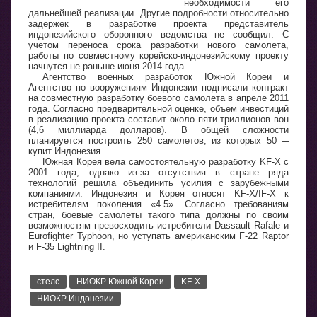
необходимости его
дальнейшей реализации. Другие подробности относительно
задержек в разработке проекта представитель
индонезийского оборонного ведомства не сообщил. С
учетом переноса срока разработки нового самолета,
работы по совместному корейско-индонезийскому проекту
начнутся не раньше июня 2014 года.
Агентство военных разработок Южной Кореи и
Агентство по вооружениям Индонезии подписали контракт
на совместную разработку боевого самолета в апреле 2011
года. Согласно предварительной оценке, объем инвестиций
в реализацию проекта составит около пяти триллионов вон
(4,6 миллиарда долларов). В общей сложности
планируется построить 250 самолетов, из которых 50 ─
купит Индонезия.
Южная Корея вела самостоятельную разработку KF-X с
2001 года, однако из-за отсутствия в стране ряда
технологий решила объединить усилия с зарубежными
компаниями. Индонезия и Корея относят KF-X/IF-X к
истребителям поколения «4.5». Согласно требованиям
стран, боевые самолеты такого типа должны по своим
возможностям превосходить истребители Dassault Rafale и
Eurofighter Typhoon, но уступать американским F-22 Raptor
и F-35 Lightning II.
стелс
НИОКР Южной Кореи
KF-X
НИОКР Индонезии