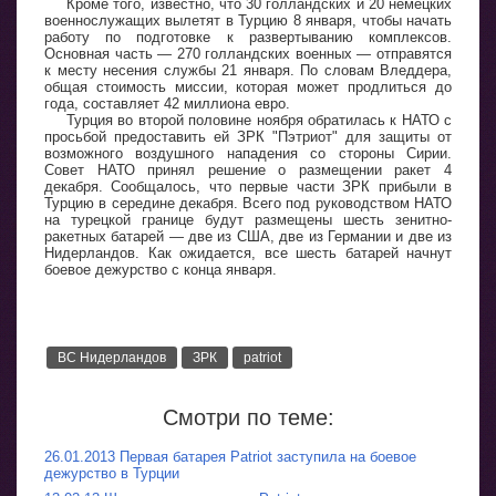
Кроме того, известно, что 30 голландских и 20 немецких
военнослужащих вылетят в Турцию 8 января, чтобы начать
работу по подготовке к развертыванию комплексов.
Основная часть — 270 голландских военных — отправятся
к месту несения службы 21 января. По словам Вледдера,
общая стоимость миссии, которая может продлиться до
года, составляет 42 миллиона евро.
Турция во второй половине ноября обратилась к НАТО с
просьбой предоставить ей ЗРК "Пэтриот" для защиты от
возможного воздушного нападения со стороны Сирии.
Совет НАТО принял решение о размещении ракет 4
декабря. Сообщалось, что первые части ЗРК прибыли в
Турцию в середине декабря. Всего под руководством НАТО
на турецкой границе будут размещены шесть зенитно-
ракетных батарей — две из США, две из Германии и две из
Нидерландов. Как ожидается, все шесть батарей начнут
боевое дежурство с конца января.
ВС Нидерландов
ЗРК
patriot
Смотри по теме:
26.01.2013 Первая батарея Patriot заступила на боевое
дежурство в Турции