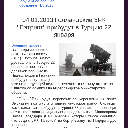
Зарубежное военное
обозрение №8 2023
04.01.2013 Голландские ЗРК
"Пэтриот" прибудут в Турцию 22
января
Военный паритет
Голландские зенитно-
ракетные комплексы
(ЗРК) "Пэтриот" будут
доставлены в Турцию 22
января, а несколько
десятков военных из
Нидерландов и Германии
прибудут в эту страну
уже на следующей неделе, передает в пятницу агентство
Синьхуа со ссылкой на нидерландское министерство
обороны.
"Они (ЗРК) будут перевозиться кораблями из порта
Эмсхавен, поэтому это займет некоторое время. Системы,
как ожидается, прибудут в Турцию 22 января", — приводит
агентство слова официального представителя Минобороны
Пауля Вледдера (Paul Vledder), который также сообщил,
что суда с ЗРК "Пэтриот" на борту выйдут из Нидерландов
7 января.