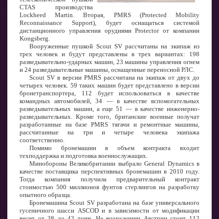
CTAS производства
Lockheed Martin. Вторая, PMRS (Protected Mobility
Reconnaissance Support), будет оснащаться системой
дистанционного управления орудиями Protector от компании
Kongsberg.
Вооруженные пушкой Scout SV рассчитаны на экипаж из
трех человек и будут представлены в трех вариантах: 198
разведывательно-ударных машин, 23 машины управления огнем
и 24 разведывательные машины, оснащенные переносной РЛС.
Scout SV в версии PMRS рассчитана на экипаж от двух до
четырех человек. 59 таких машин будет представлено в версии
бронетранспортера, 112 будет использоваться в качестве
командных автомобилей, 34 — в качестве вспомогательных
разведывательных машин, а еще 51 — в качестве инженерно-
разведывательных. Кроме того, британские военные получат
разработанные на базе PMRS тягачи и ремонтные машины,
рассчитанные на три и четыре человека экипажа
соответственно.
Помимо бронемашин в объем контракта входит
техподдержка и подготовка военнослужащих.
Минобороны Великобритании выбрало General Dynamics в
качестве поставщика перспективных бронемашин в 2010 году.
Тогда компания получила предварительный контракт
стоимостью 500 миллионов фунтов стерлингов на разработку
опытного образца.
Бронемашина Scout SV разработана на базе универсального
гусеничного шасси ASCOD и в зависимости от модификации
весит от 38 до 42 тонн. На вооружении Австрии стоит 112