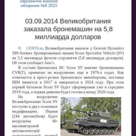
Зарубежное военное
обозрение №8 2023
03.09.2014 Великобритания
заказала бронемашин на 5,8
миллиарда долларов
©
LENTA.ru
, Великобритания заказала у General Dynamics
589 боевых бронированных машин Scout Specialist Vehicle (SV)
на 3,5 миллиарда фунтов стерлингов (5,8 миллиарда долларов).
Об этом сообщает Jane's.
В составе британских ВС Scout SV заменят бронемашины
CVR(T), принятые на вооружение еще в 1970-х годах. Как
отмечается в пресс-релизе британского минобороны, поставка
ББМ начнется в 2017 и завершится в 2024 году. При этом
первый батальон Scout SV будет сформирован уже в середине
2019 года, а первая дивизия будет готова к концу 2020 года.
На вооружение
Великобритании Scout SV
поступят в двух основных
модификациях. Первая
(244 автомобиля) будет
вооружена 40-
миллиметровой
автоматической
телескопической пушкой