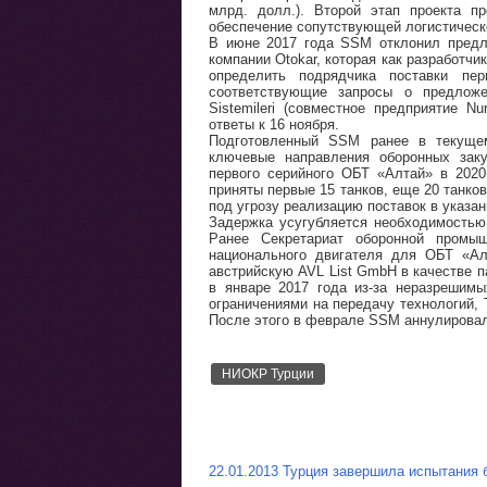
млрд. долл.). Второй этап проекта п
обеспечение сопутствующей логистическ
В июне 2017 года SSM отклонил предло
компании Otokar, которая как разработч
определить подрядчика поставки п
соответствующие запросы о предло
Sistemileri (совместное предприятие N
ответы к 16 ноября.
Подготовленный SSM ранее в текущем
ключевые направления оборонных зак
первого серийного ОБТ «Алтай» в 2020
приняты первые 15 танков, еще 20 танков
под угрозу реализацию поставок в указан
Задержка усугубляется необходимостью
Ранее Секретариат оборонной промы
национального двигателя для ОБТ «Ал
австрийскую AVL List GmbH в качестве п
в январе 2017 года из-за неразрешим
ограничениями на передачу технологий,
После этого в феврале SSM аннулировал
НИОКР Турции
22.01.2013 Турция завершила испытания 