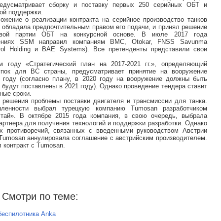
редусматривает сборку и поставку первых 250 серийных ОБТ и
ой поддержки.
жение о реализации контракта на серийное производство танков
ик обладала предпочтительным правом его подачи, и принял решение
ервой партии ОБТ на конкурсной основе. В июле 2017 года
жениях SSM направил компаниям BMC, Otokar, FNSS Savunma
urol Holding и BAE Systems). Все претенденты представили свои
 году «Стратегический план на 2017-2021 гг.», определяющий
упок для ВС страны, предусматривает принятие на вооружение
 году (согласно плану, в 2020 году на вооружение должны быть
 будут поставлены в 2021 году). Однако проведение тендера ставит
ные сроки.
 решения проблемы поставки двигателя и трансмиссии для танка.
шленности выбрал турецкую компанию Tumosan разработчиком
тай». В октябре 2015 года компания, в свою очередь, выбрала
артнера для получения технологий и поддержки разработки. Однако
ых противоречий, связанных с введенными руководством Австрии
 Tumosan аннулировала соглашение с австрийским производителем.
 контракт с Tumosan.
Смотри по теме:
беспилотника Anka