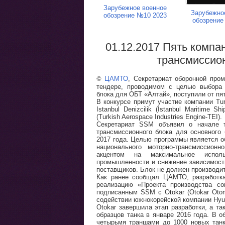
Зарубежное военное
Зарубежно
обозрение №10 2023
обозрение
01.12.2017 Пять компа
трансмиссио
©
ЦАМТО
, Секретариат оборонной про
тендере, проводимом с целью выбора 
блока для ОБТ «Алтай», поступили от пя
В конкурсе примут участие компании Tum
Istanbul Denizcilik (Istanbul Maritime S
(Turkish Aerospace Industries Engine-TEI).
Секретариат SSM объявил о начале т
трансмиссионного блока для основного 
2017 года. Целью программы является о
национального моторно-трансмиссион
акцентом на максимальное исполь
промышленности и снижение зависимост
поставщиков. Блок не должен производит
Как ранее сообщал ЦАМТО, разработка
реализацию «Проекта производства со
подписанным SSM с Otokar (Otokar Otom
содействии южнокорейской компании Hyun
Otokar завершила этап разработки, а т
образцов танка в январе 2016 года. В 
четырьмя траншами до 1000 новых танк