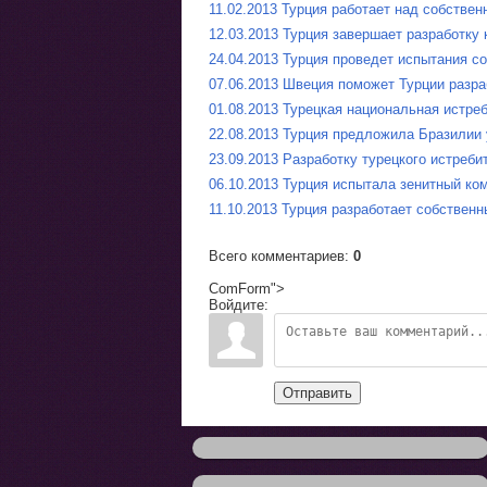
11.02.2013 Турция работает над собстве
12.03.2013 Турция завершает разработку
24.04.2013 Турция проведет испытания с
07.06.2013 Швеция поможет Турции разра
01.08.2013 Турецкая национальная истре
22.08.2013 Турция предложила Бразилии 
23.09.2013 Разработку турецкого истреб
06.10.2013 Турция испытала зенитный ко
11.10.2013 Турция разработает собственн
Всего комментариев
:
0
ComForm">
Войдите:
Отправить