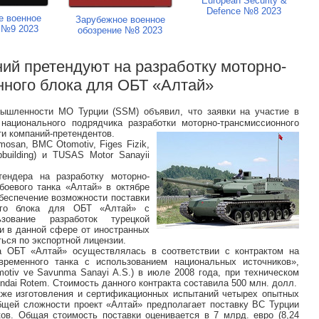
European Security &
Defence №8 2023
е военное
Зарубежное военное
 №9 2023
обозрение №8 2023
ний претендуют на разработку моторно-
нного блока для ОБТ «Алтай»
мышленности МО Турции (SSM) объявил, что заявки на участие в
национального подрядчика разработки моторно-трансмиссионного
ти компаний-претендентов.
osan, BMC Otomotiv, Figes Fizik,
hipbuilding) и TUSAS Motor Sanayii
ендера на разработку моторно-
боевого танка «Алтай» в октябре
беспечение возможности поставки
ного блока для ОБТ «Алтай» с
зование разработок турецкой
и в данной сфере от иностранных
ься по экспортной лицензии.
 ОБТ «Алтай» осуществлялась в соответствии с контрактом на
временного танка с использованием национальных источников»,
otiv ve Savunma Sanayi A.S.) в июле 2008 года, при техническом
dai Rotem. Стоимость данного контракта составила 500 млн. долл.
акже изготовления и сертификационных испытаний четырех опытных
общей сложности проект «Алтай» предполагает поставку ВС Турции
ов. Общая стоимость поставки оценивается в 7 млрд. евро (8,24