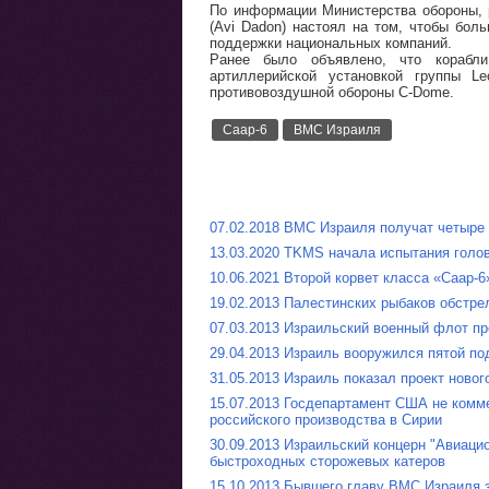
По информации Министерства обороны, 
(Avi Dadon) настоял на том, чтобы бол
поддержки национальных компаний.
Ранее было объявлено, что корабл
артиллерийской установкой группы L
противовоздушной обороны C-Dome.
Саар-6
ВМС Израиля
07.02.2018 ВМС Израиля получат четыре 
13.03.2020 TKMS начала испытания голов
10.06.2021 Второй корвет класса «Саар-
19.02.2013 Палестинских рыбаков обстре
07.03.2013 Израильский военный флот п
29.04.2013 Израиль вооружился пятой п
31.05.2013 Израиль показал проект новог
15.07.2013 Госдепартамент США не комм
российского производства в Сирии
30.09.2013 Израильский концерн "Авиаци
быстроходных сторожевых катеров
15.10.2013 Бывшего главу ВМС Израиля 