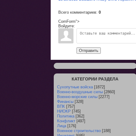
Всего комментариев
:
0
ComForm">
Войдите:
Отправить
КАТЕГОРИИ РАЗДЕЛА
Сухопутные войска
[1872]
Военно-воздушные силы
[2860]
Военно-морские силы
[2277]
Финансы
[328]
ВПК
[757]
НИОКР
[745]
Политика
[362]
Конфликт
[497]
Лица
[176]
Военное строительство
[188]
Инцидент
[695]