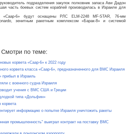
руководитель подразделения закупок полковник запаса Ави Дадон
ьшая часть боевых систем кораблей производилась в Израиле для
и «Саар-6» будут оснащены РЛС ELM-2248 MF-STAR, 76-мм
eonardo, зенитным ракетным комплексом «Барак-8» и системой
Смотри по теме:
новых корвета «Саар-6» к 2022 году
ного корвета класса «Саар-6», предназначенного для ВМС Израиля
6» прибыл в Израиль
ляли с военного судна Израиля
роводит учения с ВМС США и Греции
одлодкой типа «Дольфин»
о корвета
ентирует информацию о попытке Израиля уничтожить ракеты
онная промышленность" выиграл контракт на поставку ВМС
задержали в лондонском аэропорту