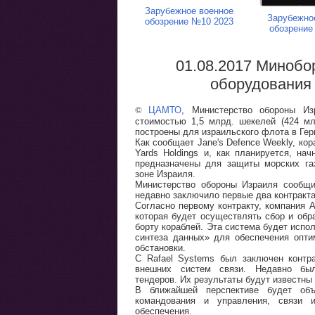
Зарубежное военное
Зарубежно
обозрение №10 2023
обозрение
01.08.2017 Минобо
оборудования 
©
ЦАМТО
, Министерство обороны Из
стоимостью 1,5 млрд. шекелей (424 мл
построены для израильского флота в Гер
Как сообщает Jane's Defence Weekly, ко
Yards Holdings и, как планируется, на
предназначены для защиты морских га
зоне Израиля.
Министерство обороны Израиля сообщи
недавно заключило первые два контракта 
Согласно первому контракту, компания As
которая будет осуществлять сбор и обр
борту кораблей. Эта система будет испо
синтеза данных» для обеспечения опти
обстановки.
С Rafael Systems был заключен контра
внешних систем связи. Недавно бы
тендеров. Их результаты будут известны 
В ближайшей перспективе будет об
командования и управления, связи и
обеспечения.