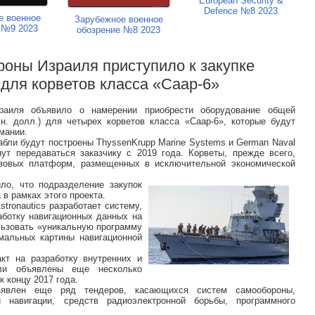
European Security &
Defence №8 2023
е военное
Зарубежное военное
 №9 2023
обозрение №8 2023
роны Израиля приступило к закупке
для корветов класса «Саар-6»
раиля объявило о намерении приобрести оборудование общей
н. долл.) для четырех корветов класса «Саар-6», которые будут
мании.
рабли будут построены ThyssenKrupp Marine Systems и German Naval
чнут передаваться заказчику с 2019 года. Корветы, прежде всего,
зовых платформ, размещенных в исключительной экономической
ло, что подразделение закупок
в рамках этого проекта.
tronautics разработает систему,
аботку навигационных данных на
льзовать «уникальную программу
мальных картины навигационной
кт на разработку внутренних и
ли объявлены еще несколько
к концу 2017 года.
ъявлен еще ряд тендеров, касающихся систем самообороны,
 навигации, средств радиоэлектронной борьбы, программного