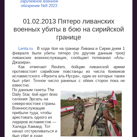
Зарубежное военное
обозрение №8 2023
01.02.2013 Пятеро ливанских
военных убиты в бою на сирийской
границе
Lenta.ru
В ходе боя на границе Ливана и Сирии днем 1
февраля были убиты пятеро (по другим данным трое)
ливанских военнослужащих, сообщает телеканал «Аль-
Джазира».
Как отмечает Reuters, бойцам ливанской армии
противостоят сирийские повстанцы из числа боевиков
исламистского «Фронта аль-Нусра», один из которых также
был убит. Точное число раненых с обеих сторон пока не
известно.
По данным газеты The
Daily Star, бой идет близ
селения Эрсаль на
северо-востоке страны.
Военнослужащие
прибыли туда, чтобы
арестовать одного из
лидеров исламистов —
Халеда Хамаед. Тот
начал отстреливаться и
был убит в ходе