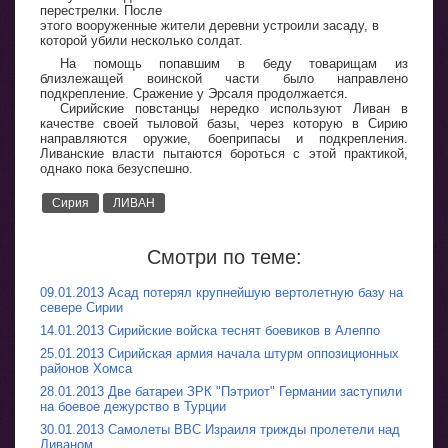
перестрелки. После
этого вооруженные жители деревни устроили засаду, в
которой убили несколько солдат.
На помощь попавшим в беду товарищам из
близлежащей воинской части было направлено
подкрепление. Сражение у Эрсаля продолжается.
Сирийские повстанцы нередко используют Ливан в
качестве своей тыловой базы, через которую в Сирию
направляются оружие, боеприпасы и подкрепления.
Ливанские власти пытаются бороться с этой практикой,
однако пока безуспешно.
Сирия
ЛИВАН
Смотри по теме:
09.01.2013 Асад потерял крупнейшую вертолетную базу на
севере Сирии
14.01.2013 Сирийские войска теснят боевиков в Алеппо
25.01.2013 Сирийская армия начала штурм оппозиционных
районов Хомса
28.01.2013 Две батареи ЗРК "Пэтриот" Германии заступили
на боевое дежурство в Турции
30.01.2013 Самолеты ВВС Израиля трижды пролетели над
Ливаном